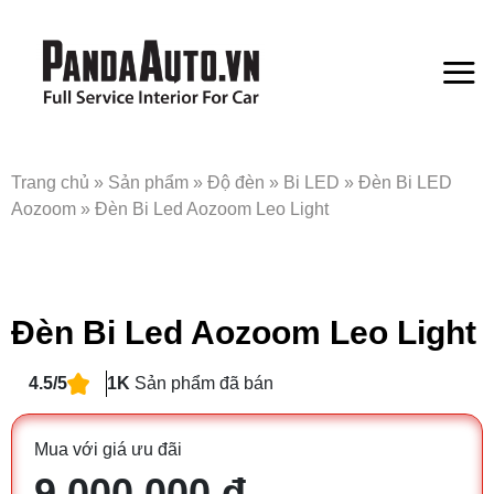
Bỏ
qua
nội
dung
Trang chủ
»
Sản phẩm
»
Độ đèn
»
Bi LED
»
Đèn Bi LED
Aozoom
»
Đèn Bi Led Aozoom Leo Light
Đèn Bi Led Aozoom Leo Light
4.5/5
1K
Sản phẩm đã bán
Mua với giá ưu đãi
9.000.000 đ