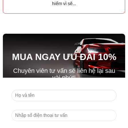
hiểm vì sẽ...
MUA NGAY ƯU ĐÃ
I
10%
Chuyên viên tư vấn sẽ liên hệ lại sau
vài phút!