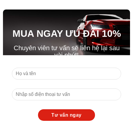
MUA NGAY ƯU ĐÃ
I
10%
Chuyên viên tư vấn sẽ liên hệ lại sau
vài phút!