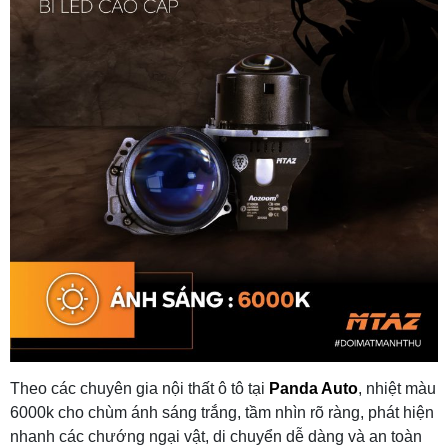
Theo các chuyên gia nội thất ô tô tại
Panda Auto
, nhiệt màu
6000k cho chùm ánh sáng trắng, tầm nhìn rõ ràng, phát hiện
nhanh các chướng ngại vật, di chuyển dễ dàng và an toàn