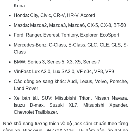
Kona
Honda: City, Civic, CR-V, HR-V, Accord
Mazda: Mazda2, Mazda3, Mazda6, CX-5, CX-8, BT-50
Ford: Ranger, Everest, Territory, Explorer, EcoSport
Mercedes-Benz: C-Class, E-Class, GLC, GLE, GLS, S-
Class
BMW: Series 3, Series 5, X3, X5, Series 7
VinFast: Lux A2.0, Lux SA2.0, VF e34, VF8, VF9
Các dòng xe sang khác: Audi, Lexus, Volvo, Porsche,
Land Rover
Xe bán tải, SUV: Mitsubishi Triton, Nissan Navara,
Isuzu D-max, Suzuki XL7, Mitsubishi Xpander,
Chevrolet Trailblazer.
Nhờ khả năng tương thích và bộ jack cắm chuẩn theo từng
dòng xe, Blackvue DR770X-2CH LTE đảm bảo lắp đặt dễ