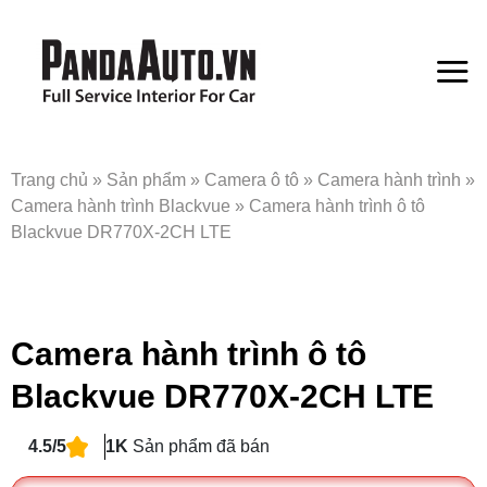
Bỏ
qua
nội
dung
Trang chủ
»
Sản phẩm
»
Camera ô tô
»
Camera hành trình
»
Camera hành trình Blackvue
»
Camera hành trình ô tô
Blackvue DR770X-2CH LTE
Camera hành trình ô tô
Blackvue DR770X-2CH LTE
4.5/5
1K
Sản phẩm đã bán