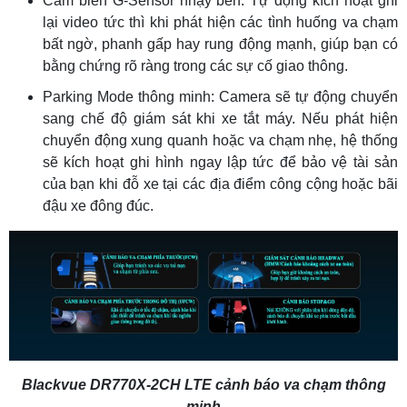
Cảm biến G-Sensor nhạy bén: Tự động kích hoạt ghi
lại video tức thì khi phát hiện các tình huống va chạm
bất ngờ, phanh gấp hay rung động mạnh, giúp bạn có
bằng chứng rõ ràng trong các sự cố giao thông.
Parking Mode thông minh: Camera sẽ tự động chuyển
sang chế độ giám sát khi xe tắt máy. Nếu phát hiện
chuyển động xung quanh hoặc va chạm nhẹ, hệ thống
sẽ kích hoạt ghi hình ngay lập tức để bảo vệ tài sản
của bạn khi đỗ xe tại các địa điểm công cộng hoặc bãi
đậu xe đông đúc.
Blackvue DR770X-2CH LTE cảnh báo va chạm thông
minh