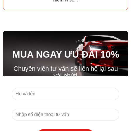
MUA NGAY ƯU ĐÃ
I
10%
Chuyên viên tư vấn sẽ liên hệ lại sau
vài phút!