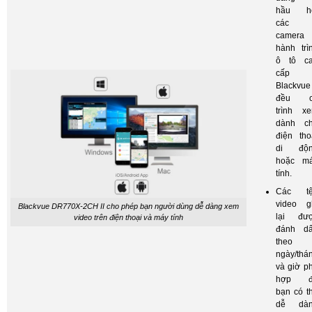
hầu h
các
camera
hành trì
ô tô c
cấp
Blackvue
đều c
trình x
dành c
điện tho
di độ
hoặc m
tính.
Các t
video g
Blackvue DR770X-2CH II cho phép bạn người dùng dễ dàng xem
lại đư
video trên điện thoại và máy tính
đánh d
theo
ngày/thá
và giờ p
hợp đ
bạn có t
dễ dà