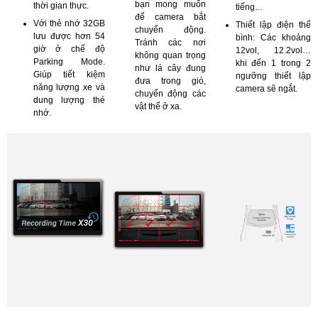
bạn mong muốn
thời gian thực.
tiếng…
để camera bắt
Với thẻ nhớ 32GB
Thiết lập điện thế
chuyển động.
lưu được hơn 54
bình: Các khoảng
Tránh các nơi
giờ ở chế độ
12vol, 12.2vol…
không quan trọng
Parking Mode.
khi đến 1 trong 2
như lá cây đung
Giúp tiết kiệm
ngưỡng thiết lập
đưa trong gió,
năng lượng xe và
camera sẽ ngắt.
chuyển động các
dung lượng thé
vật thể ở xa.
nhớ.