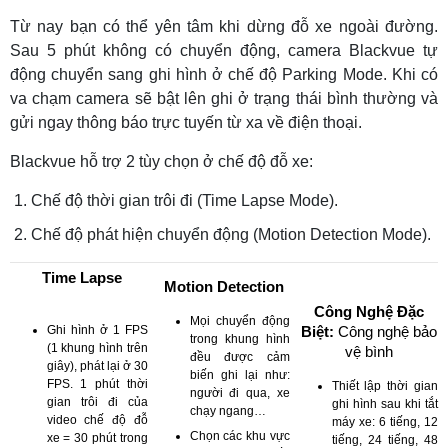
Từ nay bạn có thể yên tâm khi dừng đỗ xe ngoài đường.
Sau 5 phút không có chuyển động, camera Blackvue tự
động chuyển sang ghi hình ở chế độ Parking Mode. Khi có
va chạm camera sẽ bật lên ghi ở trạng thái bình thường và
gửi ngay thông báo trực tuyến từ xa về điện thoại.
Blackvue hỗ trợ 2 tùy chọn ở chế độ đỗ xe:
Chế độ thời gian trôi đi (Time Lapse Mode).
Chế độ phát hiện chuyển động (Motion Detection Mode).
Time Lapse
Motion Detection
Công Nghệ Đặc
Mọi chuyển động
Ghi hình ở 1 FPS
Biệt:
Công nghệ bảo
trong khung hình
(1 khung hình trên
vệ bình
đều được cảm
giây), phát lại ở 30
biến ghi lại như:
FPS. 1 phút thời
Thiết lập thời gian
người đi qua, xe
gian trôi đi của
ghi hình sau khi tắt
chạy ngang…
video chế độ đỗ
máy xe: 6 tiếng, 12
Chọn các khu vực
xe = 30 phút trong
tiếng, 24 tiếng, 48