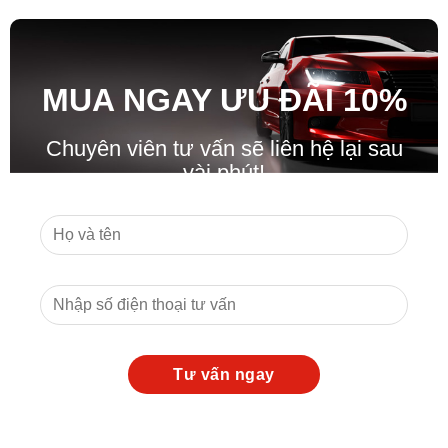
MUA NGAY ƯU ĐÃ
I
10%
Chuyên viên tư vấn sẽ liên hệ lại sau
vài phút!