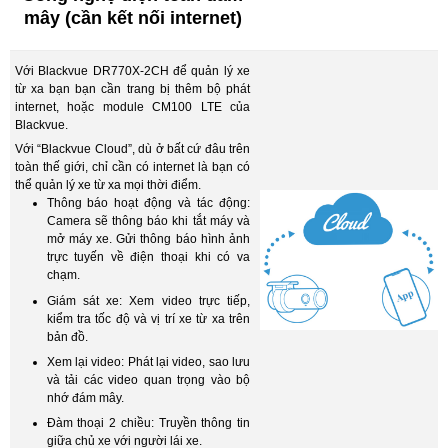
mây (cần kết nối internet)
Với Blackvue DR770X-2CH để quản lý xe
từ xa bạn bạn cần trang bị thêm bộ phát
internet, hoặc module CM100 LTE của
Blackvue.
Với “Blackvue Cloud”, dù ở bất cứ đâu trên
toàn thế giới, chỉ cần có internet là bạn có
thể quản lý xe từ xa mọi thời điểm.
Thông báo hoạt động và tác động:
Camera sẽ thông báo khi tắt máy và
mở máy xe. Gửi thông báo hình ảnh
trực tuyến về điện thoại khi có va
chạm.
Giám sát xe: Xem video trực tiếp,
kiểm tra tốc độ và vị trí xe từ xa trên
bản đồ.
Xem lại video: Phát lại video, sao lưu
và tải các video quan trọng vào bộ
nhớ đám mây.
Đàm thoại 2 chiều: Truyền thông tin
giữa chủ xe với người lái xe.