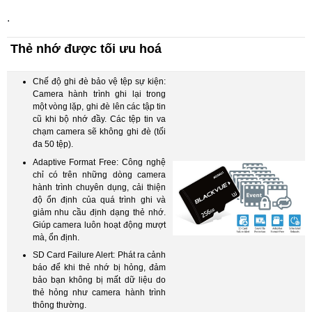
.
Thẻ nhớ được tối ưu hoá
Chế độ ghi đè bảo vệ tệp sự kiện:
Camera hành trình ghi lại trong
một vòng lặp, ghi đè lên các tập tin
cũ khi bộ nhớ đầy. Các tệp tin va
chạm camera sẽ không ghi đè (tối
đa 50 tệp).
Adaptive Format Free: Công nghệ
chỉ có trên những dòng camera
hành trình chuyên dụng, cải thiện
độ ổn định của quá trình ghi và
giảm nhu cầu định dạng thẻ nhớ.
Giúp camera luôn hoạt động mượt
mà, ổn định.
SD Card Failure Alert: Phát ra cảnh
báo để khi thẻ nhớ bị hỏng, đảm
bảo bạn không bị mất dữ liệu do
thẻ hỏng như camera hành trình
thông thường.