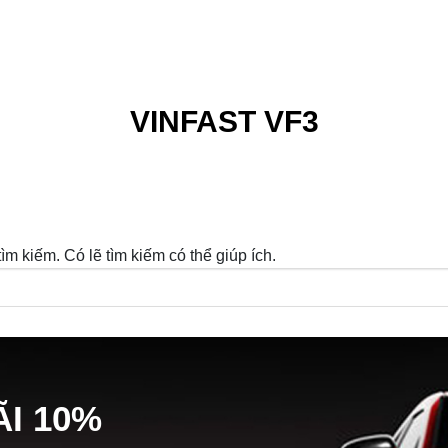
VINFAST VF3
m kiếm. Có lẽ tìm kiếm có thể giúp ích.
Ã
I
10%