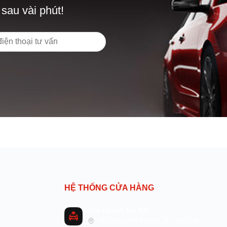
 sau vài phút!
HỆ THỐNG CỬA HÀNG
Chi nhánh Hà Nội
483 Nguyễn Khang, P. Cầu Giấy,