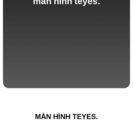
màn hình teyes.
MÀN HÌNH TEYES.