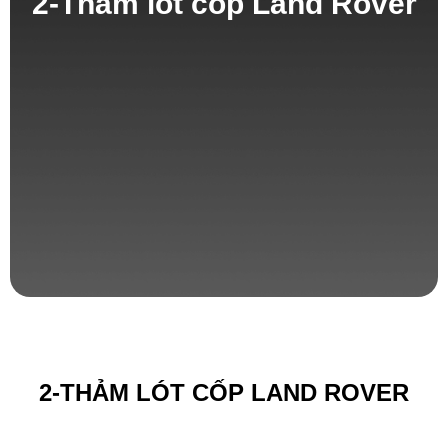
2-Thảm lót cốp Land Rover
2-THẢM LÓT CỐP LAND ROVER