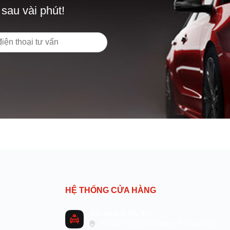
 sau vài phút!
HỆ THỐNG CỬA HÀNG
Chi nhánh Hà Nội
Số 483 Nguyễn Khang, P. Cầu Giấy,