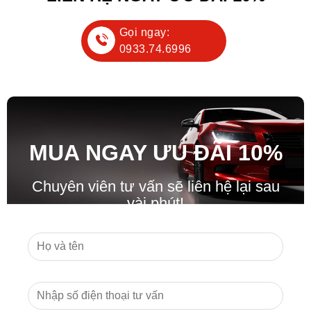
Gọi ngay:
0933.74.6996
MUA NGAY ƯU ĐÃ
I
10%
Chuyên viên tư vấn sẽ liên hệ lại sau
vài phút!