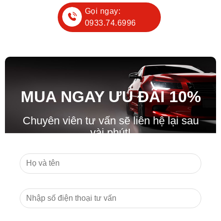
Gọi ngay:
0933.74.6996
MUA NGAY ƯU ĐÃ
I
10%
Chuyên viên tư vấn sẽ liên hệ lại sau
vài phút!