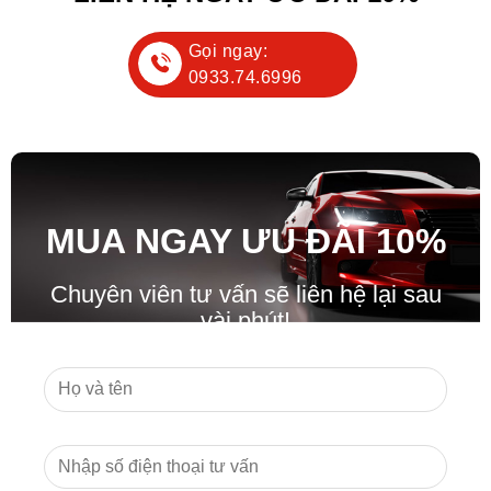
Gọi ngay:
0933.74.6996
MUA NGAY ƯU ĐÃ
I
10%
Chuyên viên tư vấn sẽ liên hệ lại sau
vài phút!