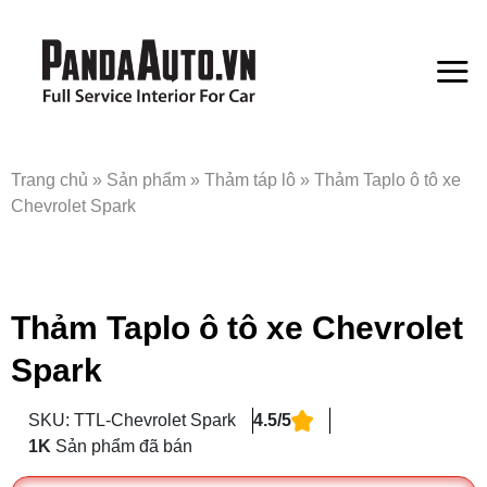
Bỏ
qua
nội
dung
Trang chủ
»
Sản phẩm
»
Thảm táp lô
»
Thảm Taplo ô tô xe
Chevrolet Spark
Thảm Taplo ô tô xe Chevrolet
Spark
SKU: TTL-Chevrolet Spark
4.5/5
1K
Sản phẩm đã bán