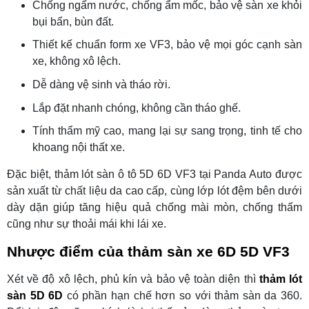
Chống ngấm nước, chống ẩm mốc, bảo vệ sàn xe khỏi
bụi bẩn, bùn đất.
Thiết kế chuẩn form xe VF3, bảo vệ mọi góc cạnh sàn
xe, không xô lệch.
Dễ dàng vệ sinh và tháo rời.
Lắp đặt nhanh chóng, không cần tháo ghế.
Tính thẩm mỹ cao, mang lại sự sang trọng, tinh tế cho
khoang nội thất xe.
Đặc biệt, thảm lót sàn ô tô 5D 6D VF3 tại Panda Auto được
sản xuất từ chất liệu da cao cấp, cùng lớp lót đệm bên dưới
dày dặn giúp tăng hiệu quả chống mài mòn, chống thấm
cũng như sự thoải mái khi lái xe.
Nhược điểm của thảm sàn xe 6D 5D VF3
Xét về độ xô lệch, phủ kín và bảo vệ toàn diện thì
thảm lót
sàn 5D 6D
có phần hạn chế hơn so với thảm sàn da 360.