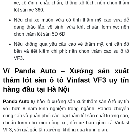
xe, cố định, chắc chắn, không xô lệch: nên chọn thảm
lót sàn xe 360.
Nếu chủ xe muốn vừa có tính thẩm mỹ cao vừa dễ
dàng tháo lắp, vệ sinh, vừa khít chuẩn form xe: nên
chọn thảm lót sàn 5D 6D.
Nếu không quá yêu cầu cao về thẩm mỹ, chỉ cần độ
bền và tiết kiệm chi phí: nên chọn thảm cao su ô tô
VF3.
V/ Panda Auto – Xưởng sản xuất
thảm lót sàn ô tô Vinfast VF3 uy tín
hàng đầu tại Hà Nội
Panda Auto
tự hào là xưởng sản xuất thảm sàn ô tô uy tín
với hơn 8 năm kinh nghiệm trong ngành. Panda chuyên
cung cấp và phân phối các loại thảm lót sàn chất lượng cao,
chuẩn form cho mọi dòng xe, đời xe bao gồm cả Vinfast
VF3, với giá gốc tận xưởng, không qua trung gian.