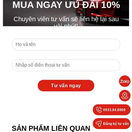
MUA NGAY ƯU ĐÃ
I
10%
Chuyên viên tư vấn sẽ liên hệ lại sau
vài phút!
0933.84.6969
Đăng ký tư vấn
SẢN PHẨM LIÊN QUAN