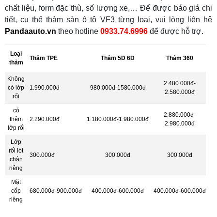
chất liệu, form đặc thù, số lượng xe,… Để được báo giá chi
tiết, cụ thể thảm sàn ô tô VF3 từng loại, vui lòng liên hệ
Pandaauto.vn
theo hotline
0933.74.6996
để được hỗ trợ.
Loại
Thảm TPE
Thảm 5D 6D
Thảm 360
thảm
Không
2.480.000đ-
có lớp
1.990.000đ
980.000đ-1580.000đ
2.580.000đ
rối
có
2.880.000đ-
thêm
2.290.000đ
1.180.000đ-1.980.000đ
2.980.000đ
lớp rối
Lớp
rối lót
300.000đ
300.000đ
300.000đ
chân
riêng
Mặt
cốp
680.000đ-900.000đ
400.000đ-600.000đ
400.000đ-600.000đ
riêng