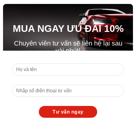
MUA NGAY ƯU ĐÃ
I
10%
Chuyên viên tư vấn sẽ liên hệ lại sau
vài phút!