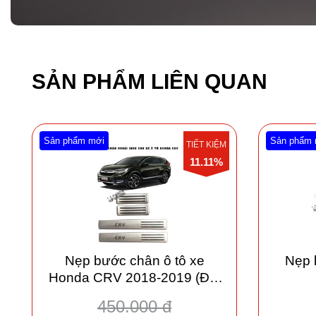
SẢN PHẨM LIÊN QUAN
Sản phẩm mới
Sản phẩm 
TIẾT KIỆM
11.11%
Nẹp bước chân ô tô xe
Nẹp 
Honda CRV 2018-2019 (Đời
mới)
450.000 đ