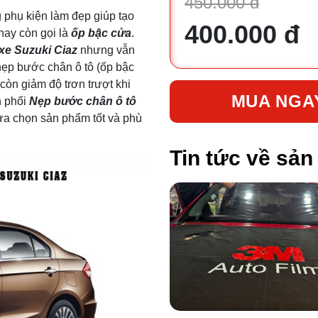
450.000 đ
g phụ kiện làm đẹp giúp tạo
400.000 đ
hay còn gọi là
ốp bậc cửa
.
xe Suzuki Ciaz
nhưng vẫn
nẹp bước chân ô tô (ốp bậc
còn giảm độ trơn trượt khi
MUA NGA
n phối
Nẹp bước chân ô tô
lựa chọn sản phẩm tốt và phù
Tin tức về sả