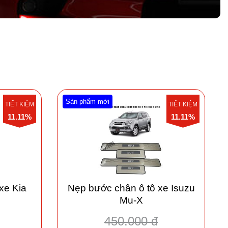
Sản phẩm mới
TIẾT KIỆM
TIẾT KIỆM
11.11%
11.11%
xe Kia
Nẹp bước chân ô tô xe Isuzu
Mu-X
450.000 đ