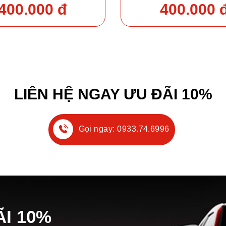
400.000 đ
400.000 
LIÊN HỆ NGAY ƯU ĐÃI 10%
Gọi ngay: 0933.74.6996
Ã
I
10%