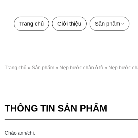
Bỏ
qua
nội
Trang chủ
Giới thiệu
Sản phẩm
dung
Trang chủ
»
Sản phẩm
»
Nẹp bước chân ô tô
»
Nẹp bước châ
THÔNG TIN SẢN PHẨM
Chào anh/chị,