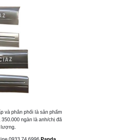
p và phân phối là sản phẩm
á 350.000 ngàn là anh/chị đã
 lượng.
otline 0933.74.6996
Panda