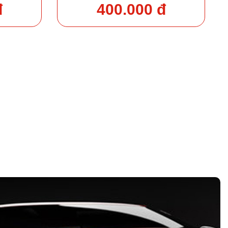
đ
400.000 đ