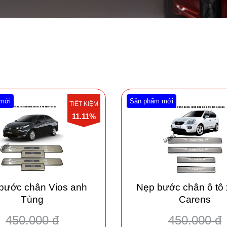
mới
Sản phẩm mới
TIẾT KIỆM
11.11%
bước chân Vios anh
Nẹp bước chân ô tô 
Tùng
Carens
450.000 đ
450.000 đ