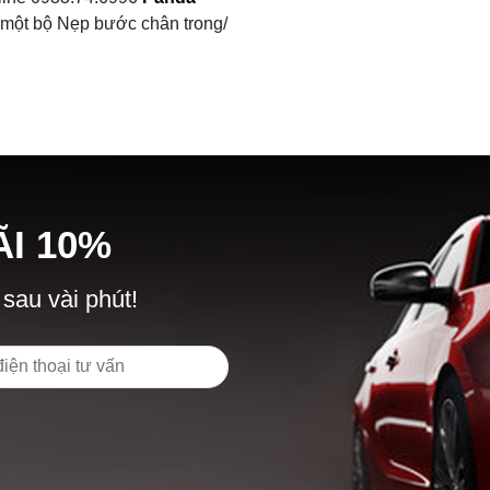
c một bộ Nẹp bước chân trong/
Ã
I
10%
 sau vài phút!