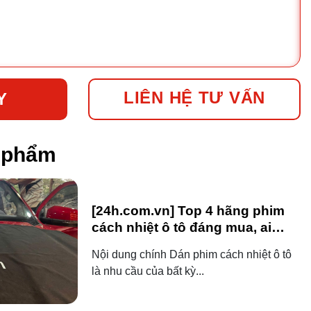
LIÊN HỆ TƯ VẤN
Y
n phẩm
[24h.com.vn] Top 4 hãng phim
cách nhiệt ô tô đáng mua, ai
dùng ô tô cũng nên biết!
Nội dung chính Dán phim cách nhiệt ô tô
là nhu cầu của bất kỳ...