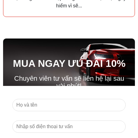
hiểm vì sẽ...
MUA NGAY ƯU ĐÃ
I
10%
Chuyên viên tư vấn sẽ liên hệ lại sau
vài phút!