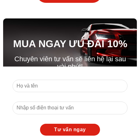
MUA NGAY ƯU ĐÃ
I
10%
Chuyên viên tư vấn sẽ liên hệ lại sau
vài phút!