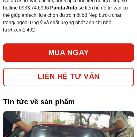
Để được tư vấn chi tiết, anh/chị có thể liên hệ trực tiếp số
hotline 0933.74.6996
Panda Auto
sẽ liên hệ để tư vấn cụ
thể giúp anh/chị lựa chọn được một bộ Nẹp bước chân
trong/ ngoài ưng ý và chất lượng nhất anh chị nhé!
lượt xem
1.402
MUA NGAY
LIÊN HỆ TƯ VẤN
Tin tức về sản phẩm