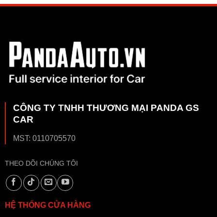
CÔNG TY TNHH THƯƠNG MẠI PANDA GS
CAR
MST: 0110705570
THEO DÕI CHÚNG TÔI
HỆ THỐNG CỬA HÀNG