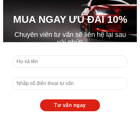
MUA NGAY ƯU ĐÃ
I
10%
Chuyên viên tư vấn sẽ liên hệ lại sau
vài phút!