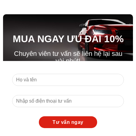
MUA NGAY ƯU ĐÃ
I
10%
Chuyên viên tư vấn sẽ liên hệ lại sau
vài phút!