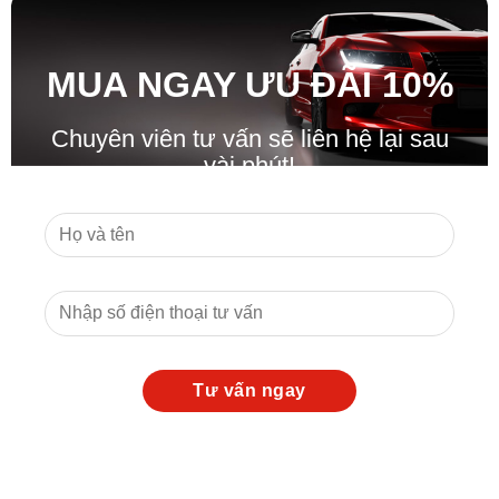
MUA NGAY ƯU ĐÃ
I
10%
Chuyên viên tư vấn sẽ liên hệ lại sau
vài phút!