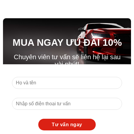
MUA NGAY ƯU ĐÃ
I
10%
Chuyên viên tư vấn sẽ liên hệ lại sau
vài phút!