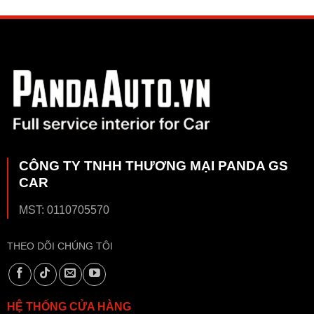
CÔNG TY TNHH THƯƠNG MẠI PANDA GS
CAR
MST: 0110705570
THEO DÕI CHÚNG TÔI
HỆ THỐNG CỬA HÀNG