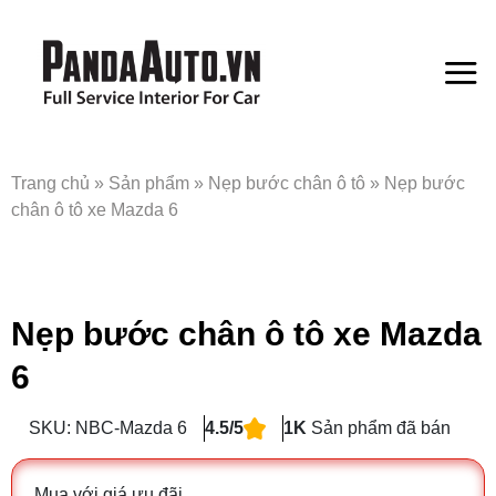
Bỏ
qua
nội
dung
Trang chủ
»
Sản phẩm
»
Nẹp bước chân ô tô
»
Nẹp bước
chân ô tô xe Mazda 6
Nẹp bước chân ô tô xe Mazda
6
SKU: NBC-Mazda 6
4.5/5
1K
Sản phẩm đã bán
Mua với giá ưu đãi