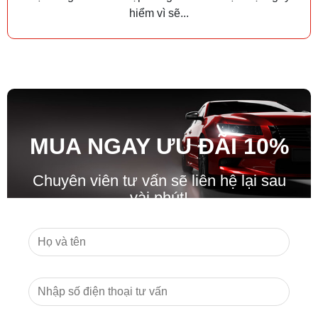
hiểm vì sẽ...
MUA NGAY ƯU ĐÃ
I
10%
Chuyên viên tư vấn sẽ liên hệ lại sau
vài phút!