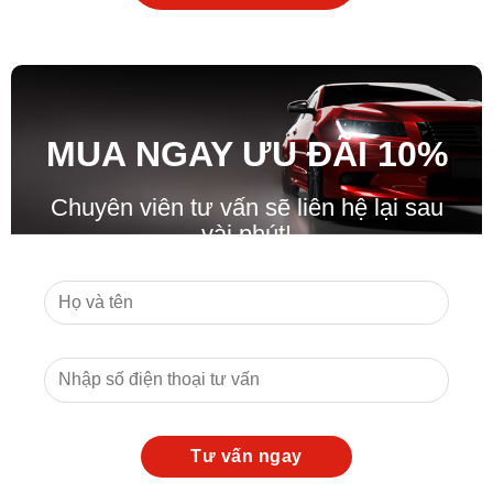
MUA NGAY ƯU ĐÃ
I
10%
Chuyên viên tư vấn sẽ liên hệ lại sau
vài phút!