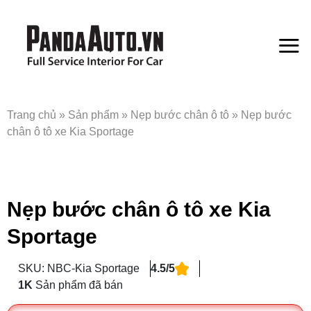
Bỏ
qua
nội
dung
Trang chủ
»
Sản phẩm
»
Nẹp bước chân ô tô
»
Nẹp bước
chân ô tô xe Kia Sportage
Nẹp bước chân ô tô xe Kia
Sportage
SKU: NBC-Kia Sportage
4.5/5
1K
Sản phẩm đã bán