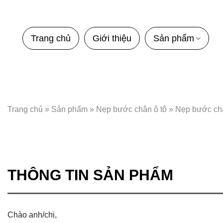
Bỏ
qua
nội
Trang chủ
Giới thiệu
Sản phẩm
dung
Trang chủ
»
Sản phẩm
»
Nẹp bước chân ô tô
»
Nẹp bước châ
THÔNG TIN SẢN PHẨM
Chào anh/chị,