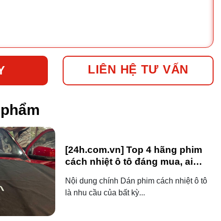
LIÊN HỆ TƯ VẤN
Y
n phẩm
[24h.com.vn] Top 4 hãng phim
cách nhiệt ô tô đáng mua, ai
dùng ô tô cũng nên biết!
Nội dung chính Dán phim cách nhiệt ô tô
là nhu cầu của bất kỳ...