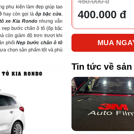
450.000 đ
ng phụ kiện làm đẹp giúp tạo
400.000 đ
ô
hay còn gọi là
ốp bậc cửa
.
tô xe Kia Rondo
nhưng vẫn
m nẹp bước chân ô tô (ốp bậc
à còn giảm độ trơn trượt khi
MUA NGA
hân phối
Nẹp bước chân ô tô
 lựa chọn sản phẩm tốt và phù
Tin tức về sả