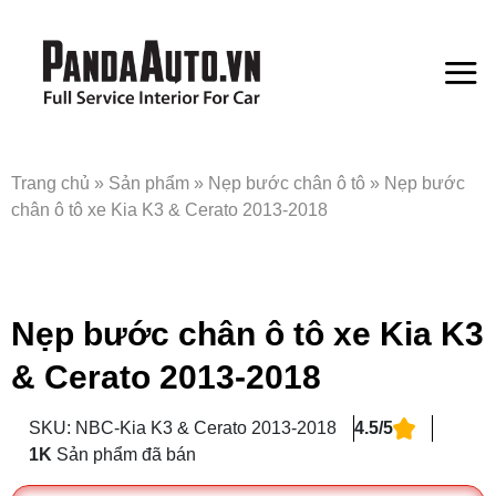
Bỏ
qua
nội
dung
Trang chủ
»
Sản phẩm
»
Nẹp bước chân ô tô
»
Nẹp bước
chân ô tô xe Kia K3 & Cerato 2013-2018
Nẹp bước chân ô tô xe Kia K3
& Cerato 2013-2018
SKU: NBC-Kia K3 & Cerato 2013-2018
4.5/5
1K
Sản phẩm đã bán