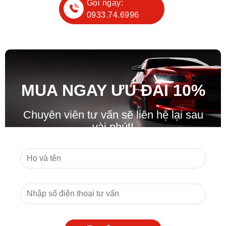
Gọi ngay:
0933.74.6996
MUA NGAY ƯU ĐÃ
I
10%
Chuyên viên tư vấn sẽ liên hệ lại sau
vài phút!