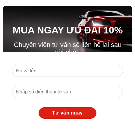
MUA NGAY ƯU ĐÃ
I
10%
Chuyên viên tư vấn sẽ liên hệ lại sau
vài phút!