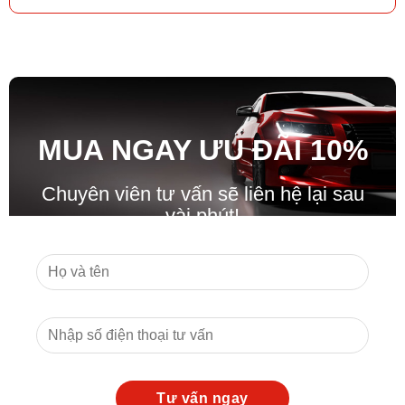
MUA NGAY ƯU ĐÃ
I
10%
Chuyên viên tư vấn sẽ liên hệ lại sau
vài phút!