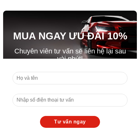
MUA NGAY ƯU ĐÃ
I
10%
Chuyên viên tư vấn sẽ liên hệ lại sau
vài phút!