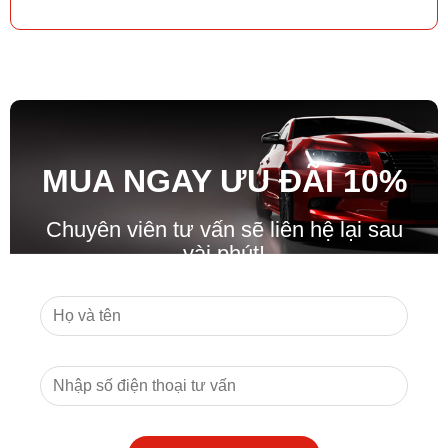
MUA NGAY ƯU ĐÃ
I
10%
Chuyên viên tư vấn sẽ liên hệ lại sau
vài phút!