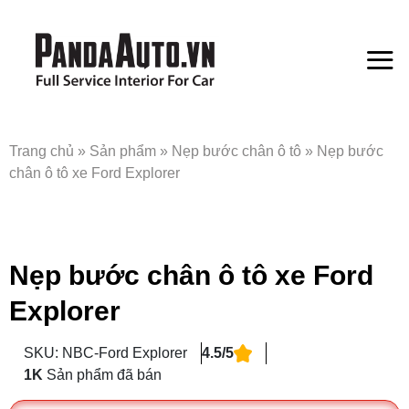
Bỏ
qua
nội
dung
Trang chủ
»
Sản phẩm
»
Nẹp bước chân ô tô
»
Nẹp bước
chân ô tô xe Ford Explorer
Nẹp bước chân ô tô xe Ford
Explorer
SKU: NBC-Ford Explorer
4.5/5
1K
Sản phẩm đã bán