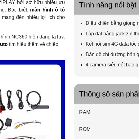
VIPLAY bởi sở hữu nhiều ưu
Tính năng nổi bật
ng. Đặc biệt,
màn hình ô tô
mang đến nhiều lợi ích cho
Điều khiển bằng giọng nó
Lắp đặt bằng jack zin th
n hình NC360 hiện đang là lựa
Kết nối sim 4G data tốc
uto
tìm hiểu thêm về chiếc
Bản đồ chỉ đường bản 
4 camera siêu nét bao 
Thông số sản ph
RAM
ROM