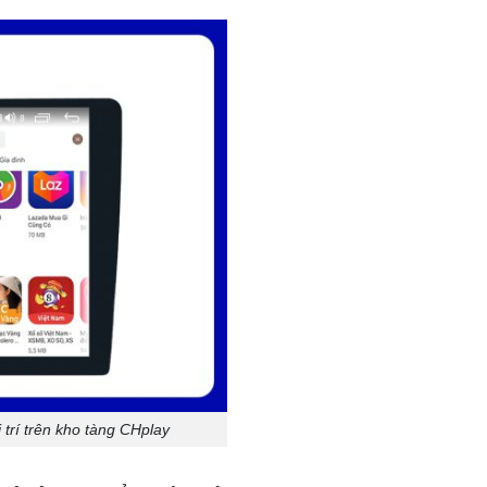
trí trên kho tàng CHplay