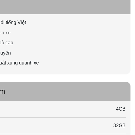
i tiếng Việt
eo xe
 độ cao
quyền
quát xung quanh xe
ẩm
4GB
32GB