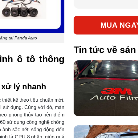
MUA NGA
ãng tại Panda Auto
Tin tức về sả
ình ô tô thông
 xử lý nhanh
hiết kế theo tiêu chuẩn mới,
i sử dụng. Cùng với đó, màn
theo phong thủy tạo nên điểm
360 sử dụng công nghệ chống
h ảnh sắc nét, sống động đến
minh là CPU 8 nhân, giúp quá