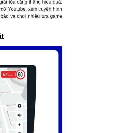
iải tỏa căng thẳng hiệu quả.
mở Youtube, xem truyền hình
c báo và chơi nhiều tựa game
ất