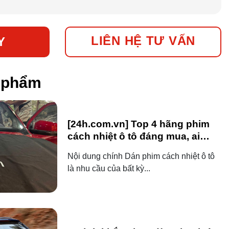
LIÊN HỆ TƯ VẤN
Y
n phẩm
[24h.com.vn] Top 4 hãng phim
cách nhiệt ô tô đáng mua, ai
dùng ô tô cũng nên biết!
Nội dung chính Dán phim cách nhiệt ô tô
là nhu cầu của bất kỳ...