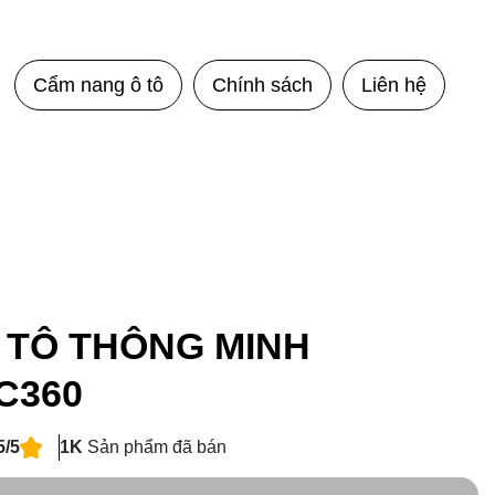
Cẩm nang ô tô
Chính sách
Liên hệ
 TÔ THÔNG MINH
C360
5/5
1K
Sản phẩm đã bán