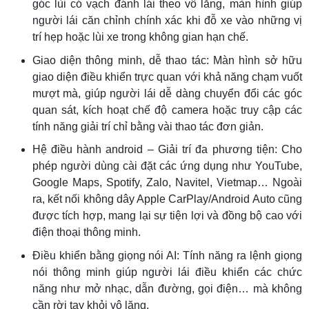
góc lùi có vạch đánh lái theo vô lăng, màn hình giúp
người lái căn chỉnh chính xác khi đỗ xe vào những vị
trí hẹp hoặc lùi xe trong không gian hạn chế.
Giao diện thông minh, dễ thao tác: Màn hình sở hữu
giao diện điều khiển trực quan với khả năng chạm vuốt
mượt mà, giúp người lái dễ dàng chuyển đổi các góc
quan sát, kích hoạt chế độ camera hoặc truy cập các
tính năng giải trí chỉ bằng vài thao tác đơn giản.
Hệ điều hành android – Giải trí đa phương tiện: Cho
phép người dùng cài đặt các ứng dụng như YouTube,
Google Maps, Spotify, Zalo, Navitel, Vietmap… Ngoài
ra, kết nối không dây Apple CarPlay/Android Auto cũng
được tích hợp, mang lại sự tiện lợi và đồng bộ cao với
điện thoại thông minh.
Điều khiển bằng giọng nói AI: Tính năng ra lệnh giọng
nói thông minh giúp người lái điều khiển các chức
năng như mở nhạc, dẫn đường, gọi điện… mà không
cần rời tay khỏi vô lăng.