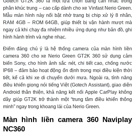
Gotech GT2K 360 là một lựa chọn đáng cân nhắc trong
phân khúc trung – cao cấp dành cho xe Vinfast Nerio Green.
Mẫu màn hình này nổi bật nhờ trang bị chip xử lý 8 nhân,
RAM 4GB – ROM 64GB, giúp thiết bị vận hành mượt mà
ngay cả khi chạy đa nhiệm nhiều ứng dụng như bản đồ, ghi
hình hành trình và nghe nhạc.
Điểm đáng chú ý là hệ thống camera của màn hình liền
camera 360 cho xe Nerio Green GT2K 360
sử dụng cảm
biến Sony, cho hình ảnh sắc nét, chi tiết cao, chống nước
IP68 – đảm bảo hoạt động ổn định trong mọi điều kiện thời
tiết, kể cả khi xe di chuyển dưới mưa. Ngoài ra, tính năng
điều khiển giọng nói tiếng Việt (Gotech Assistant), giao diện
Android thân thiện, khả năng kết nối Apple CarPlay không
dây giúp GT2K trở thành một “trung tâm điều khiển thông
minh” ngay trong khoang lái của Nerio Green.
Màn hình liền camera 360 Naviplay
NC360