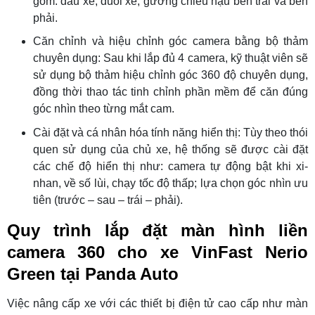
gồm: đầu xe, đuôi xe, gương chiếu hậu bên trái và bên
phải.
Căn chỉnh và hiệu chỉnh góc camera bằng bộ thảm
chuyên dụng: Sau khi lắp đủ 4 camera, kỹ thuật viên sẽ
sử dụng bộ thảm hiệu chỉnh góc 360 độ chuyên dụng,
đồng thời thao tác tinh chỉnh phần mềm để căn đúng
góc nhìn theo từng mắt cam.
Cài đặt và cá nhân hóa tính năng hiển thị: Tùy theo thói
quen sử dụng của chủ xe, hệ thống sẽ được cài đặt
các chế độ hiển thị như: camera tự động bật khi xi-
nhan, về số lùi, chạy tốc độ thấp; lựa chọn góc nhìn ưu
tiên (trước – sau – trái – phải).
Quy trình lắp đặt màn hình liền
camera 360 cho xe VinFast Nerio
Green tại Panda Auto
Việc nâng cấp xe với các thiết bị điện tử cao cấp như màn