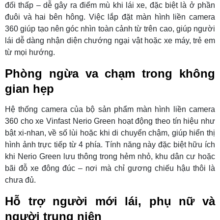
đối thấp – dễ gây ra điểm mù khi lái xe, đặc biệt là ở phần
đuôi và hai bên hông. Việc lắp đặt màn hình liền camera
360 giúp tạo nên góc nhìn toàn cảnh từ trên cao, giúp người
lái dễ dàng nhận diện chướng ngại vật hoặc xe máy, trẻ em
từ mọi hướng.
Phòng ngừa va chạm trong không
gian hẹp
Hệ thống camera của bộ sản phẩm màn hình liền camera
360 cho xe Vinfast Nerio Green hoạt động theo tín hiệu như
bật xi-nhan, về số lùi hoặc khi di chuyển chậm, giúp hiển thị
hình ảnh trực tiếp từ 4 phía. Tính năng này đặc biệt hữu ích
khi Nerio Green lưu thông trong hẻm nhỏ, khu dân cư hoặc
bãi đỗ xe đông đúc – nơi mà chỉ gương chiếu hậu thôi là
chưa đủ.
Hỗ trợ người mới lái, phụ nữ và
người trung niên