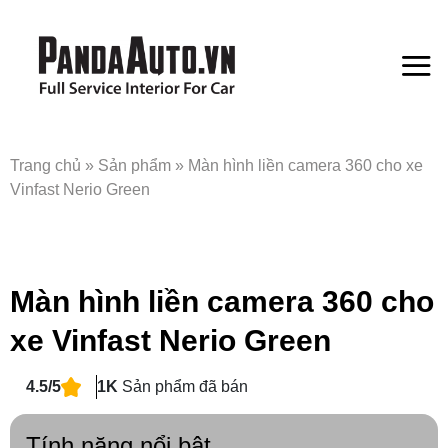
Bỏ
qua
nội
dung
Trang chủ
»
Sản phẩm
»
Màn hình liền camera 360 cho xe
Vinfast Nerio Green
Màn hình liền camera 360 cho
xe Vinfast Nerio Green
4.5/5
1K
Sản phẩm đã bán
Tính năng nổi bật