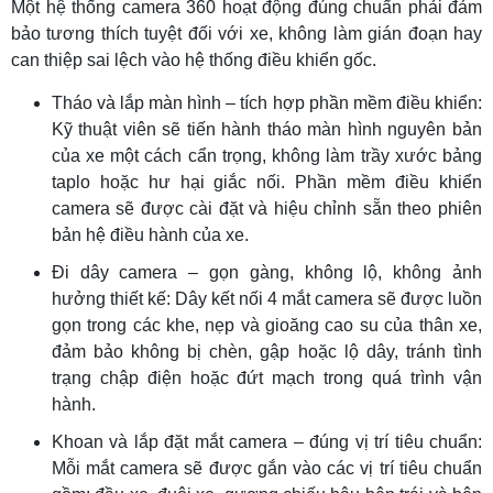
Một hệ thống camera 360 hoạt động đúng chuẩn phải đảm
bảo tương thích tuyệt đối với xe, không làm gián đoạn hay
can thiệp sai lệch vào hệ thống điều khiển gốc.
Tháo và lắp màn hình – tích hợp phần mềm điều khiển:
Kỹ thuật viên sẽ tiến hành tháo màn hình nguyên bản
của xe một cách cẩn trọng, không làm trầy xước bảng
taplo hoặc hư hại giắc nối. Phần mềm điều khiển
camera sẽ được cài đặt và hiệu chỉnh sẵn theo phiên
bản hệ điều hành của xe.
Đi dây camera – gọn gàng, không lộ, không ảnh
hưởng thiết kế: Dây kết nối 4 mắt camera sẽ được luồn
gọn trong các khe, nẹp và gioăng cao su của thân xe,
đảm bảo không bị chèn, gập hoặc lộ dây, tránh tình
trạng chập điện hoặc đứt mạch trong quá trình vận
hành.
Khoan và lắp đặt mắt camera – đúng vị trí tiêu chuẩn:
Mỗi mắt camera sẽ được gắn vào các vị trí tiêu chuẩn