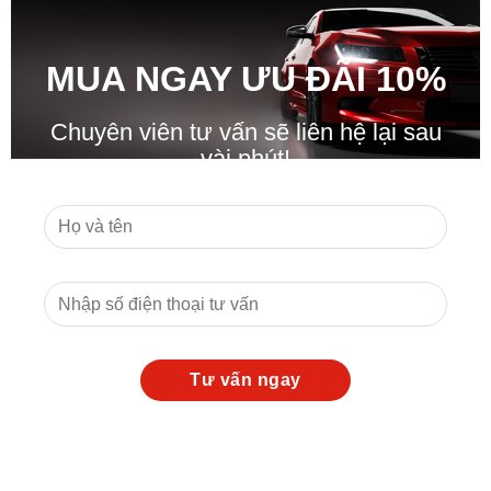
MUA NGAY ƯU ĐÃ
I
10%
Chuyên viên tư vấn sẽ liên hệ lại sau
vài phút!