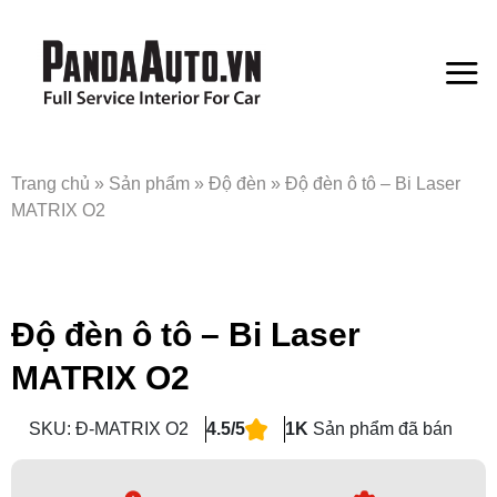
Bỏ
qua
nội
dung
Trang chủ
»
Sản phẩm
»
Độ đèn
»
Độ đèn ô tô – Bi Laser
MATRIX O2
Độ đèn ô tô – Bi Laser
MATRIX O2
SKU: Đ-MATRIX O2
4.5/5
1K
Sản phẩm đã bán