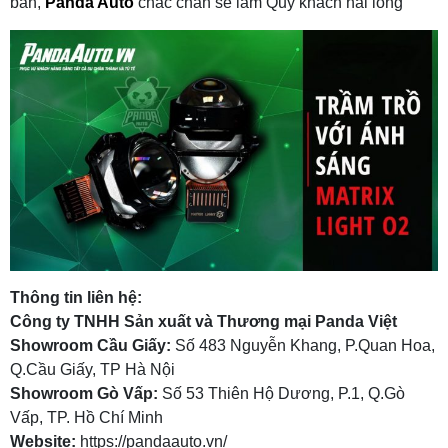
bản,
Panda Auto
chắc chắn sẽ làm Quý khách hài lòng
Thông tin liên hệ:
Công ty TNHH Sản xuất và Thương mại Panda Việt
Showroom Cầu Giấy:
Số 483 Nguyễn Khang, P.Quan Hoa,
Q.Cầu Giấy, TP Hà Nội
Showroom Gò Vấp:
Số 53 Thiên Hộ Dương, P.1, Q.Gò
Vấp, TP. Hồ Chí Minh
Website:
https://pandaauto.vn/