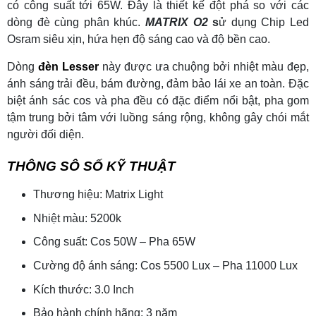
có công suất tới 65W. Đây là thiết kế đột phá so với các
dòng đè cùng phân khúc.
MATRIX O2
s
ử dụng Chip Led
Osram siêu xịn, hứa hẹn độ sáng cao và độ bền cao.
Dòng
đèn Lesser
này được ưa chuộng bởi nhiệt màu đẹp,
ánh sáng trải đều, bám đường, đảm bảo lái xe an toàn. Đặc
biệt ánh sác cos và pha đều có đặc điểm nổi bật, pha gom
tậm trung bởi tâm với luồng sáng rộng, không gây chói mắt
người đối diện.
THÔNG SÔ SỐ KỸ THUẬT
Thương hiệu: Matrix Light
Nhiệt màu: 5200k
Công suất: Cos 50W – Pha 65W
Cường độ ánh sáng: Cos 5500 Lux – Pha 11000 Lux
Kích thước: 3.0 Inch
Bảo hành chính hãng: 3 năm