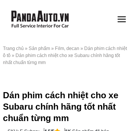
Bỏ
qua
nội
dung
Trang chủ
»
Sản phẩm
»
Film, decan
»
Dán phim cách nhiệt
ô tô
»
Dán phim cách nhiệt cho xe Subaru chính hãng tốt
nhất chuẩn từng mm
Dán phim cách nhiệt cho xe
Subaru chính hãng tốt nhất
chuẩn từng mm