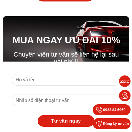
MUA NGAY ƯU ĐÃ
I
10%
Chuyên viên tư vấn sẽ liên hệ lại sau
vài phút!
0933.84.6969
Đăng ký tư vấn