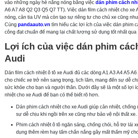
vào những ngày hè nắng nóng bằng việc
dán phim cách nhi
A6 A7 A8 Q2 Q3 Q5 Q7 TT). Việc dán film cách nhiệt cho xe 
nóng, cản tia UV mà còn tạo sự riêng tư cho chủ xe cũng như
Cùng
pandaauto.vn
tìm hiểu các lợi ích của việc dán phim cá
công đạt chuẩn để mang lại chất lượng sử dụng tốt nhất qua 
Lợi ích của việc dán phim các
Audi
Dán film cách nhiệt ô tô xe Audi đủ các dòng A1 A3 A4 A5 A
cho chiếc xe trở nên sang trọng, lịch lãm, mang đến sự dễ chị
sức khỏe cho bạn và người thân. Dưới đây sẽ là một số lợi í
nhiệt cho xe Audi để bạn có thể biết rõ hơn.
Dán phim cách nhiệt cho xe Audi giúp cản nhiệt, chống
sự dễ chịu khi ngồi trên xe cũng như bảo vệ nội thất xe.
Phim cách nhiệt ô tô ngăn sáng, chống chói, hỗ trợ lái 
dụng thêm rèm hay tấm chắn nắng gây mất thẩm mỹ cho