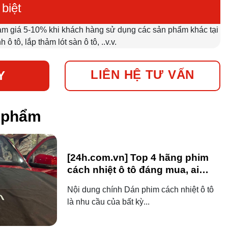
biệt
m giá 5-10% khi khách hàng sử dụng các sản phẩm khác tại
 tô, lắp thảm lót sàn ô tô, ..v.v.
LIÊN HỆ TƯ VẤN
Y
n phẩm
[24h.com.vn] Top 4 hãng phim
cách nhiệt ô tô đáng mua, ai
dùng ô tô cũng nên biết!
Nội dung chính Dán phim cách nhiệt ô tô
là nhu cầu của bất kỳ...