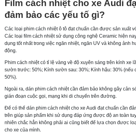
Film cách nhiệt cho xe Audi đ
đảm bảo các yếu tố gì?
Các loại phim cách nhiệt ô tô đạt chuẩn cần được sản xuất v
Các loại film cách nhiệt sử dụng công nghệ Ceramic hiện nay
dụng tốt nhất trong việc ngăn nhiệt, ngăn UV và không ảnh h
động.
Phim cách nhiệt có tỉ lệ vàng về độ xuyên sáng trên kính xe lầ
sườn trước: 50%; Kính sườn sau: 30%; Kính hậu: 30% (nếu c
50%).
Ngoài ra, dán phim cách nhiệt cần đảm bảo không gây cản só
gián đoạn cuộc gọi, mạng khi di chuyển trên đường.
Để có thể dán phim cách nhiệt cho xe Audi đạt chuẩn cần đ
trên giúp sản phẩm khi sử dụng đáp ứng được độ an toàn tuyệ
nhiên chắc hẳn không phải ai cũng biết để lựa chọn được loạ
cho xe của mình.