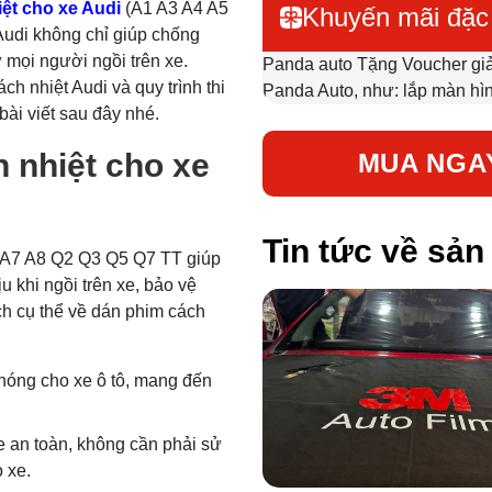
ệt cho xe Audi
(A1 A3 A4 A5
Khuyến mãi đặc 
Audi không chỉ giúp chống
 mọi người ngồi trên xe.
Panda auto Tặng Voucher giả
ch nhiệt Audi và quy trình thi
Panda Auto, như: lắp màn hình ô
bài viết sau đây nhé.
h nhiệt cho xe
MUA NGA
Tin tức về sả
6 A7 A8 Q2 Q3 Q5 Q7 TT giúp
u khi ngồi trên xe, bảo vệ
ch cụ thể về dán phim cách
 nóng cho xe ô tô, mang đến
xe an toàn, không cần phải sử
 xe.