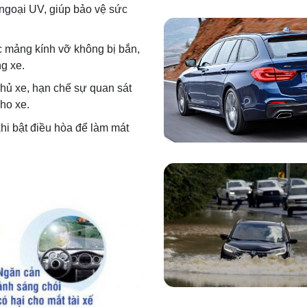
 ngoại UV, giúp bảo vệ sức
c mảng kính vỡ không bị bắn,
g xe.
hủ xe, hạn chế sự quan sát
ho xe.
 khi bật điều hòa để làm mát