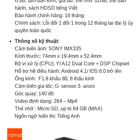
USB, tấm dán kính, giá đỡ, thẻ nhớ 32GB, thẻ bảo
hành, sách HDSD tiếng Việt
Bảo hành chính hãng: 18 tháng
Chính sách: Lỗi đổi 1 đổi 1 trong 12 tháng tại đại lý ủy
quyền toàn quốc
Thông số kỹ thuật:
Cảm biến ảnh: SONY IMX335
Kính thước: 74mm x 19.4mm x 52.4mm
Bộ vi xử lý (CPU): YI A12 Dual Core + DSP Chipset
Hỗ trợ hệ điều hành: Android 4.1/ IOS 8.0 trở lên
Ống kính: F1.8 khẩu độ, 6 thấu kính
Cảm biến gia tốc: G- sensor 3- anxis
Góc quay: 140 độ
Video định dạng: 264 – Mp4
Thẻ nhớ : Micro SD, up to 64 GB (MAX)
Ngôn ngữ hiển thị: Tiếng Anh