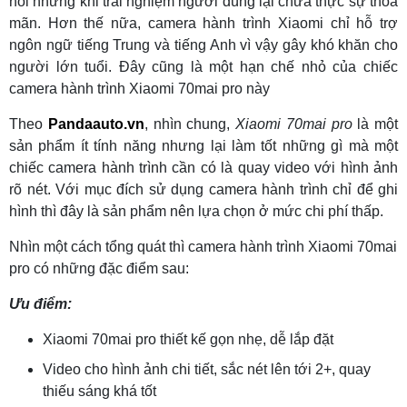
nói nhưng khi trải nghiệm người dùng lại chưa thực sự thỏa
mãn. Hơn thế nữa, camera hành trình Xiaomi chỉ hỗ trợ
ngôn ngữ tiếng Trung và tiếng Anh vì vậy gây khó khăn cho
người lớn tuổi. Đây cũng là một hạn chế nhỏ của chiếc
camera hành trình Xiaomi 70mai pro này
Theo
Pandaauto.vn
, nhìn chung,
Xiaomi 70mai pro
là một
sản phẩm ít tính năng nhưng lại làm tốt những gì mà một
chiếc camera hành trình cần có là quay video với hình ảnh
rõ nét. Với mục đích sử dụng camera hành trình chỉ để ghi
hình thì đây là sản phẩm nên lựa chọn ở mức chi phí thấp.
Nhìn một cách tổng quát thì camera hành trình Xiaomi 70mai
pro có những đặc điểm sau:
Ưu điểm:
Xiaomi 70mai pro thiết kế gọn nhẹ, dễ lắp đặt
Video cho hình ảnh chi tiết, sắc nét lên tới 2+, quay
thiếu sáng khá tốt