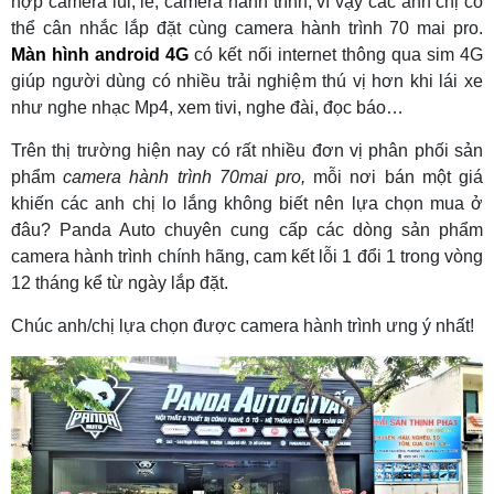
hợp camera lùi, lề, camera hành trình, vì vậy các anh chị có
thể cân nhắc lắp đặt cùng camera hành trình 70 mai pro.
Màn hình android 4G
có kết nối internet thông qua sim 4G
giúp người dùng có nhiều trải nghiệm thú vị hơn khi lái xe
như nghe nhạc Mp4, xem tivi, nghe đài, đọc báo…
Trên thị trường hiện nay có rất nhiều đơn vị phân phối sản
phẩm
camera hành trình 70mai pro,
mỗi nơi bán một giá
khiến các anh chị lo lắng không biết nên lựa chọn mua ở
đâu? Panda Auto chuyên cung cấp các dòng sản phẩm
camera hành trình chính hãng, cam kết lỗi 1 đổi 1 trong vòng
12 tháng kể từ ngày lắp đặt.
Chúc anh/chị lựa chọn được camera hành trình ưng ý nhất!