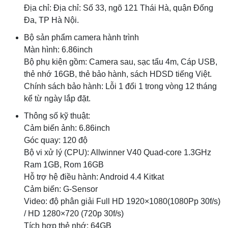
Địa chỉ: Địa chỉ: Số 33, ngõ 121 Thái Hà, quận Đống
Đa, TP Hà Nội.
Bộ sản phẩm camera hành trình
Màn hình: 6.86inch
Bộ phụ kiện gồm: Camera sau, sạc tẩu 4m, Cáp USB,
thẻ nhớ 16GB, thẻ bảo hành, sách HDSD tiếng Việt.
Chính sách bảo hành: Lỗi 1 đổi 1 trong vòng 12 tháng
kể từ ngày lắp đặt.
Thông số kỹ thuật:
Cảm biến ảnh: 6.86inch
Góc quay: 120 độ
Bộ vi xử lý (CPU): Allwinner V40 Quad-core 1.3GHz
Ram 1GB, Rom 16GB
Hỗ trợ hệ điều hành: Android 4.4 Kitkat
Cảm biến: G-Sensor
Video: độ phân giải Full HD 1920×1080(1080Pp 30f/s)
/ HD 1280×720 (720p 30f/s)
Tích hợp thẻ nhớ: 64GB