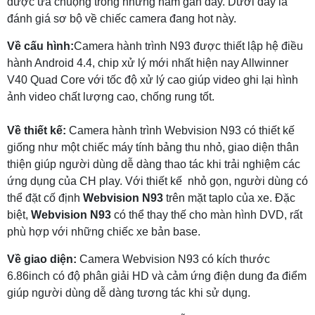
được ưa chuộng trong những năm gần đây. Dưới đây là
đánh giá sơ bộ về chiếc camera đang hot này.
Về cấu hình:
Camera hành trình N93 được thiết lập hệ điều
hành Android 4.4, chip xử lý mới nhất hiện nay Allwinner
V40 Quad Core với tốc độ xử lý cao giúp video ghi lại hình
ảnh video chất lượng cao, chống rung tốt.
Về thiết kế:
Camera hành trình Webvision N93 có thiết kế
giống như một chiếc máy tính bảng thu nhỏ, giao diện thân
thiện giúp người dùng dễ dàng thao tác khi trải nghiệm các
ứng dụng của CH play. Với thiết kế nhỏ gọn, người dùng có
thể đặt cố định
Webvision N93
trên mặt taplo của xe. Đặc
biệt,
Webvision N93
có thể thay thế cho màn hình DVD, rất
phù hợp với những chiếc xe bản base.
Về giao diện:
Camera Webvision N93 có kích thước
6.86inch có độ phân giải HD và cảm ứng điện dung đa điểm
giúp người dùng dễ dàng tương tác khi sử dụng.