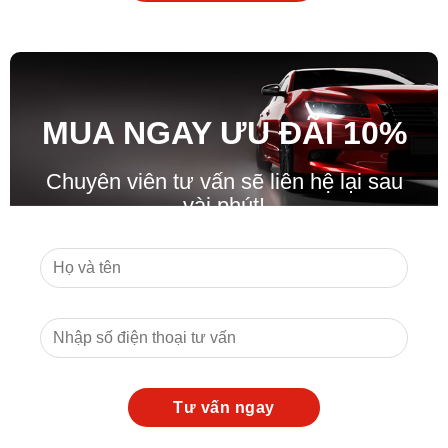
MUA NGAY ƯU ĐÃ
I
10%
Chuyên viên tư vấn sẽ liên hệ lại sau
vài phút!