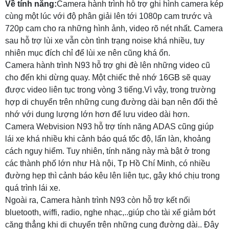
Về tính năng:
Camera hành trình hỗ trợ ghi hình camera kép
cùng một lúc với độ phân giải lên tới 1080p cam trước và
720p cam cho ra những hình ảnh, video rõ nét nhất. Camera
sau hỗ trợ lùi xe vẫn còn tình trạng noise khá nhiều, tuy
nhiên mục đích chỉ để lùi xe nên cũng khá ổn.
Camera hành trình N93 hỗ trợ ghi đè lên những video cũ
cho đến khi dừng quay. Một chiếc thẻ nhớ 16GB sẽ quay
được video liên tục trong vòng 3 tiếng.Vì vậy, trong trường
hợp di chuyển trên những cung đường dài bạn nên đổi thẻ
nhớ với dung lượng lớn hơn để lưu video dài hơn.
Camera Webvision N93 hỗ trợ tính năng ADAS cũng giúp
lái xe khá nhiều khi cảnh báo quá tốc độ, lấn làn, khoảng
cách nguy hiểm. Tuy nhiên, tính năng này mà bật ở trong
các thành phố lớn như Hà nội, Tp Hồ Chí Minh, có nhiều
đường hẹp thì cảnh báo kêu lên liên tục, gây khó chịu trong
quá trình lái xe.
Ngoài ra, Camera hành trình N93 còn hỗ trợ kết nối
bluetooth, wiffi, radio, nghe nhạc,..giúp cho tài xế giảm bớt
căng thẳng khi di chuyển trên những cung đường dài.. Đây