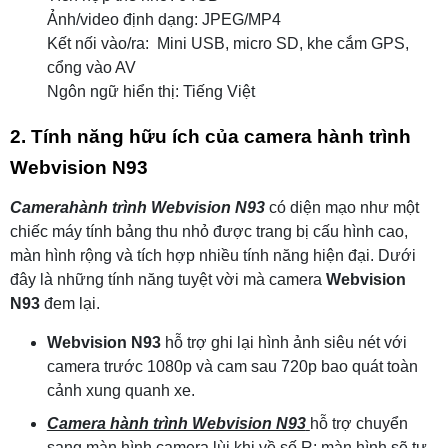
Ảnh/video định dạng: JPEG/MP4
Kết nối vào/ra: Mini USB, micro SD, khe cắm GPS,
cổng vào AV
Ngôn ngữ hiển thị: Tiếng Việt
2. Tính năng hữu ích của camera hành trình
Webvision N93
Camerahành trình Webvision N93
có diện mạo như một
chiếc máy tính bảng thu nhỏ được trang bị cấu hình cao,
màn hình rộng và tích hợp nhiều tính năng hiện đại. Dưới
đây là những tính năng tuyệt vời mà camera
Webvision
N93
đem lại.
Webvision N93
hỗ trợ ghi lại hình ảnh siêu nét với
camera trước 1080p và cam sau 720p bao quát toàn
cảnh xung quanh xe.
Camera hành trình Webvision N93
hỗ trợ chuyển
sang màn hình camera lùi khi về số R: màn hình sẽ tự