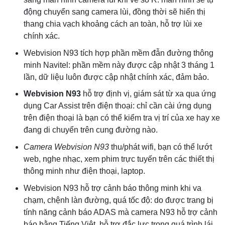
động chuyển sang camera lùi, đồng thời sẽ hiển thị
thang chia vạch khoảng cách an toàn, hỗ trợ lùi xe
chính xác.
Webvision N93 tích hợp phần mềm đẫn đường thông
minh Navitel: phần mềm này được cập nhật 3 tháng 1
lần, dữ liệu luôn được cập nhật chính xác, đảm bảo.
Webvision N93
hỗ trợ định vị, giám sát từ xa qua ứng
dụng Car Assist trên điện thoại: chỉ cần cài ứng dụng
trên điện thoại là bạn có thể kiểm tra vị trí của xe hay xe
đang di chuyển trên cung đường nào.
Camera Webvision N93
thu/phát wifi, bạn có thể lướt
web, nghe nhạc, xem phim trực tuyến trên các thiết thị
thông minh như điện thoại, laptop.
Webvision N93 hỗ trợ cảnh báo thông minh khi va
chạm, chệnh làn đường, quá tốc độ: do được trang bị
tính năng cảnh báo ADAS mà camera N93 hỗ trợ cảnh
báo bằng Tiếng Việt, hỗ trợ đắc lực trong quá trình lái