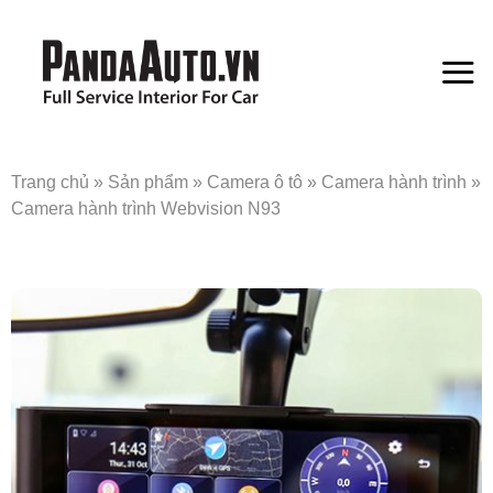
Bỏ
qua
nội
dung
Trang chủ
»
Sản phẩm
»
Camera ô tô
»
Camera hành trình
»
Camera hành trình Webvision N93