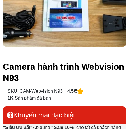
Camera hành trình Webvision
N93
SKU: CAM-Webvision N93
4.5/5
1K
Sản phẩm đã bán
Khuyến mãi đặc biệt
“Siêu ưu đã
i” Áp dụng ”
Sale 10%
” cho tất cả khách hàng