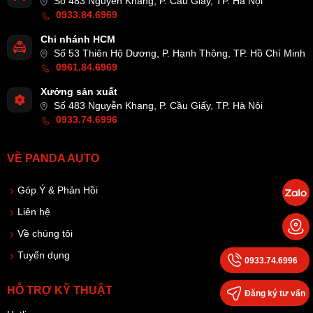
Số 483 Nguyễn Khang, P. Cầu Giấy, TP. Hà Nội
0933.84.6969
Chi nhánh HCM
Số 53 Thiên Hộ Dương, P. Hạnh Thông, TP. Hồ Chí Minh
0961.84.6969
Xưởng sản xuất
Số 483 Nguyễn Khang, P. Cầu Giấy, TP. Hà Nội
0933.74.6996
VỀ PANDA AUTO
Góp Ý & Phản Hồi
Liên hệ
Về chúng tôi
Tuyển dụng
0933.74.6996
HỖ TRỢ KỸ THUẬT
Đăng ký tư vấn