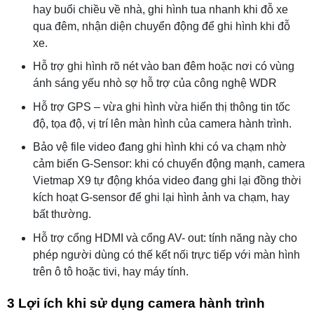
hay buổi chiều về nhà, ghi hình tua nhanh khi đỗ xe
qua đêm, nhận diện chuyển động để ghi hình khi đỗ
xe.
Hỗ trợ ghi hình rõ nét vào ban đêm hoặc nơi có vùng
ánh sáng yếu nhò sợ hỗ trợ của công nghệ WDR
Hỗ trợ GPS – vừa ghi hình vừa hiển thị thông tin tốc
độ, tọa độ, vị trí lên màn hình của camera hành trình.
Bảo vệ file video đang ghi hình khi có va chạm nhờ
cảm biến G-Sensor: khi có chuyển động mạnh, camera
Vietmap X9 tự động khóa video đang ghi lại đồng thời
kích hoạt G-sensor để ghi lại hình ảnh va chạm, hay
bất thường.
Hỗ trợ cổng HDMI và cổng AV- out: tính năng này cho
phép người dùng có thế kết nối trực tiếp với màn hình
trên ô tô hoặc tivi, hay máy tính.
3 Lợi ích khi sử dụng camera hành trình