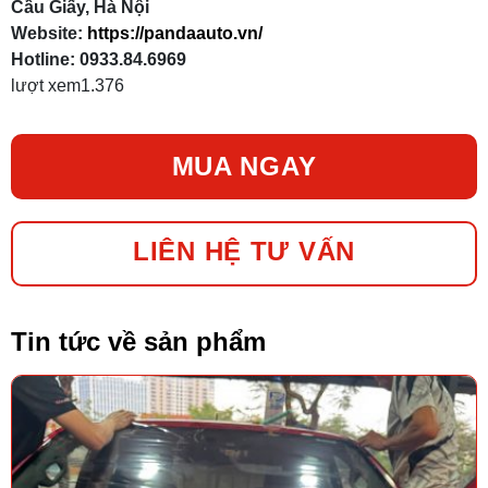
Cầu Giấy, Hà Nội
Website:
https://pandaauto.vn/
Hotline: 0933.84.6969
lượt xem
1.376
MUA NGAY
LIÊN HỆ TƯ VẤN
Tin tức về sản phẩm