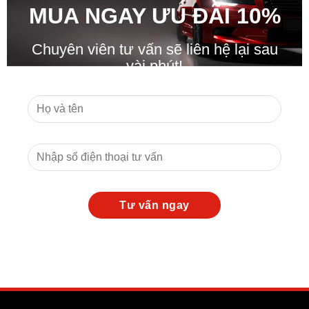
MUA NGAY ƯU ĐÃ
I
10%
Chuyên viên tư vấn sẽ liên hệ lại sau
vài phút!