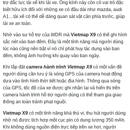
trợ đắc lực tài xế khi lái xe. Ống kính này còn có vai trò đặc
biệt hữu ích đối với những xe có đầu dài như mazda, audi
A1…tài xế có thể dễ dàng quan sát vật cản phía trước, giúp
lái xe an toàn.
Nhờ vào sự hỗ trợ của WDR mà
Vietmap X9
có thể ghi hình
sắc nét vào ban đêm. Đây là một tính năng mà người dùng
lúc nào cũng nên bật vì nó chỉ phát huy tác dụng vào ban
đêm, không ảnh hưởng khi quay vào ban ngày.
Khi lắp đặt
camera hành trình Vietmap X9
có một vấn đề
người dùng cần lưu ý là sóng GPS của camera hoạt động
dựa vào tình hình thời tiết hoặc địa hình. Thông qua sóng
của GPS, tốc độ của xe được ghi nhận lại và hiển thị trên
camera hành trình hỗ trợ người dùng có thể tham gia giao
thông an toàn tránh phạt nguội.
Vietmap X9
có một tính năng khá thú vị, thu hút người dùng
nhờ nó được tích hợp một cục pin có dung lượng 350 mAh.
Khi không dùng nguồn điện trực tiếp trên xe hơi, người