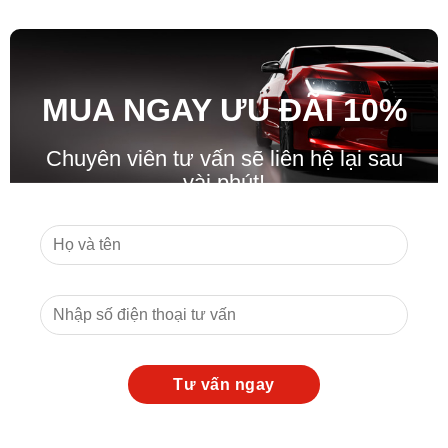
MUA NGAY ƯU ĐÃ
I
10%
Chuyên viên tư vấn sẽ liên hệ lại sau
vài phút!