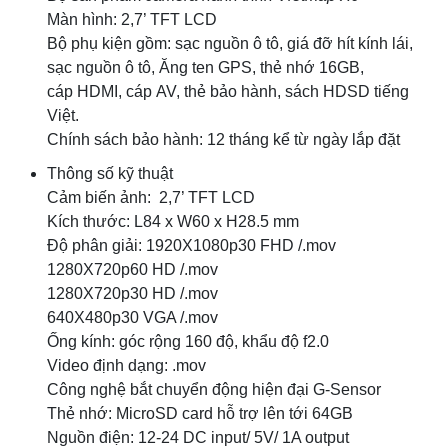
Màn hình: 2,7’ TFT LCD
Bộ phụ kiện gồm: sạc nguồn ô tô, giá đỡ hít kính lái,
sạc nguồn ô tô, Ăng ten GPS, thẻ nhớ 16GB,
cáp HDMI, cáp AV, thẻ bảo hành, sách HDSD tiếng
Việt.
Chính sách bảo hành: 12 tháng kể từ ngày lắp đặt
Thông số kỹ thuật
Cảm biến ảnh: 2,7’ TFT LCD
Kích thước: L84 x W60 x H28.5 mm
Độ phân giải: 1920X1080p30 FHD /.mov
1280X720p60 HD /.mov
1280X720p30 HD /.mov
640X480p30 VGA /.mov
Ống kính: góc rộng 160 độ, khẩu độ f2.0
Video định dạng: .mov
Công nghệ bắt chuyển động hiện đại G-Sensor
Thẻ nhớ: MicroSD card hỗ trợ lên tới 64GB
Nguồn điện: 12-24 DC input/ 5V/ 1A output