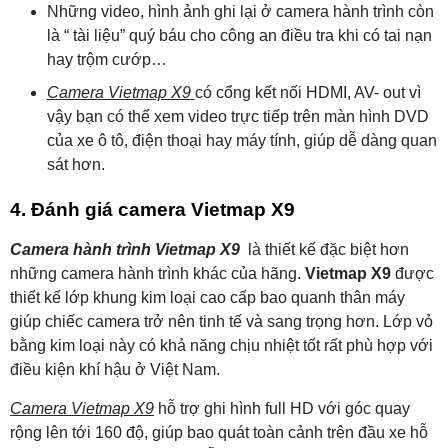
Những video, hình ảnh ghi lại ở camera hành trình còn
là “ tài liệu” quý báu cho công an điều tra khi có tai nạn
hay trộm cướp…
Camera Vietmap X9
có cổng kết nối HDMI, AV- out vì
vậy bạn có thể xem video trực tiếp trên màn hình DVD
của xe ô tô, điện thoại hay máy tính, giúp dễ dàng quan
sát hơn.
4. Đánh giá camera Vietmap X9
Camera hành trình Vietmap X9
là thiết kế đặc biệt hơn
những camera hành trình khác của hãng.
Vietmap X9
được
thiết kế lớp khung kim loại cao cấp bao quanh thân máy
giúp chiếc camera trở nên tinh tế và sang trọng hơn. Lớp vỏ
bằng kim loại này có khả năng chịu nhiệt tốt rất phù hợp với
điều kiện khí hậu ở Việt Nam.
Camera Vietmap X9
hỗ trợ ghi hình full HD với góc quay
rộng lên tới 160 độ, giúp bao quát toàn cảnh trên đầu xe hỗ