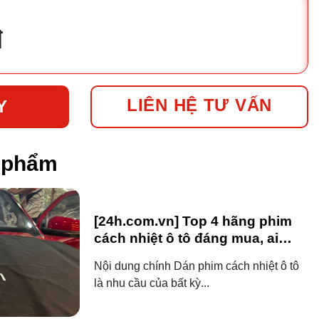
đ
LIÊN HỆ TƯ VẤN
Y
n phẩm
[24h.com.vn] Top 4 hãng phim
cách nhiệt ô tô đáng mua, ai
dùng ô tô cũng nên biết!
Nội dung chính Dán phim cách nhiệt ô tô
là nhu cầu của bất kỳ...