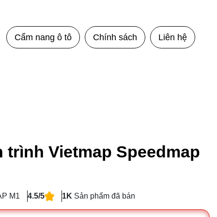
Cẩm nang ô tô
Chính sách
Liên hệ
 trình Vietmap Speedmap
AP M1
4.5/5
1K
Sản phẩm đã bán