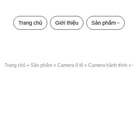
Bỏ
qua
nội
Trang chủ
Giới thiệu
Sản phẩm
dung
Trang chủ
»
Sản phẩm
»
Camera ô tô
»
Camera hành trình
»