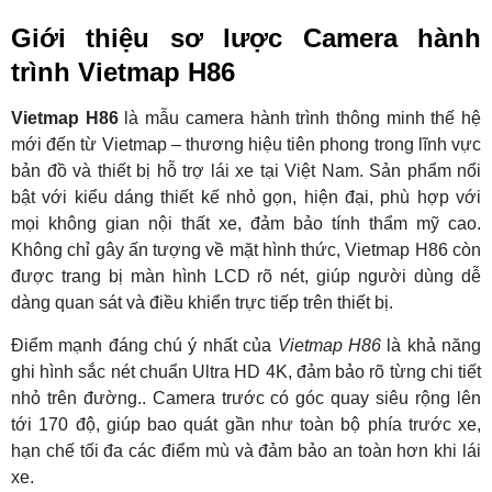
Giới thiệu sơ lược Camera hành
trình Vietmap H86
Vietmap H86
là mẫu camera hành trình thông minh thế hệ
mới đến từ Vietmap – thương hiệu tiên phong trong lĩnh vực
bản đồ và thiết bị hỗ trợ lái xe tại Việt Nam. Sản phẩm nổi
bật với kiểu dáng thiết kế nhỏ gọn, hiện đại, phù hợp với
mọi không gian nội thất xe, đảm bảo tính thẩm mỹ cao.
Không chỉ gây ấn tượng về mặt hình thức, Vietmap H86 còn
được trang bị màn hình LCD rõ nét, giúp người dùng dễ
dàng quan sát và điều khiển trực tiếp trên thiết bị.
Điểm mạnh đáng chú ý nhất của
Vietmap H86
là khả năng
ghi hình sắc nét chuẩn Ultra HD 4K, đảm bảo rõ từng chi tiết
nhỏ trên đường.. Camera trước có góc quay siêu rộng lên
tới 170 độ, giúp bao quát gần như toàn bộ phía trước xe,
hạn chế tối đa các điểm mù và đảm bảo an toàn hơn khi lái
xe.