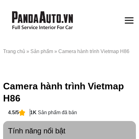
Bỏ
qua
nội
dung
Trang chủ
»
Sản phẩm
»
Camera hành trình Vietmap H86
Camera hành trình Vietmap
H86
4.5/5
1K
Sản phẩm đã bán
Tính năng nổi bật