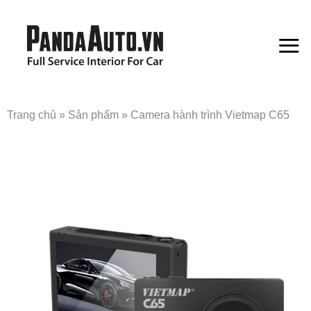
Bỏ
qua
nội
dung
Trang chủ
»
Sản phẩm
»
Camera hành trình Vietmap C65