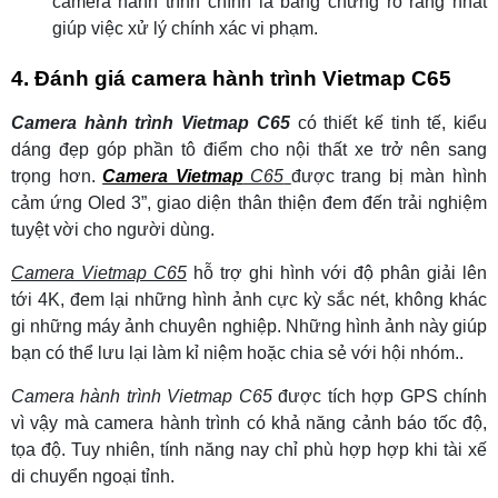
camera hành trình chính là bằng chứng rõ ràng nhất
giúp việc xử lý chính xác vi phạm.
4. Đánh giá camera hành trình Vietmap C65
Camera hành trình Vietmap C65
có thiết kế tinh tế, kiểu
dáng đẹp góp phần tô điểm cho nội thất xe trở nên sang
trọng hơn.
Camera Vietmap
C65
được trang bị màn hình
cảm ứng Oled 3”, giao diện thân thiện đem đến trải nghiệm
tuyệt vời cho người dùng.
Camera Vietmap C65
hỗ trợ ghi hình với độ phân giải lên
tới 4K, đem lại những hình ảnh cực kỳ sắc nét, không khác
gi những máy ảnh chuyên nghiệp. Những hình ảnh này giúp
bạn có thể lưu lại làm kỉ niệm hoặc chia sẻ với hội nhóm..
Camera hành trình Vietmap C65
được tích hợp GPS chính
vì vậy mà camera hành trình có khả năng cảnh báo tốc độ,
tọa độ. Tuy nhiên, tính năng nay chỉ phù hợp hợp khi tài xế
di chuyển ngoại tỉnh.