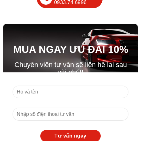
0933.74.6996
MUA NGAY ƯU ĐÃ
I
10%
Chuyên viên tư vấn sẽ liên hệ lại sau
vài phút!