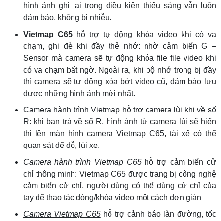
hình ảnh ghi lại trong điều kiện thiếu sáng vẫn luôn
đảm bảo, không bị nhiễu.
Vietmap C65
hỗ trợ tự động khóa video khi có va
chạm, ghi đè khi đầy thẻ nhớ: nhờ cảm biến G –
Sensor mà camera sẽ tự động khóa file file video khi
có va chạm bất ngờ. Ngoài ra, khi bộ nhớ trong bị đầy
thì camera sẽ tự động xóa bớt video cũ, đảm bảo lưu
được những hình ảnh mới nhất.
Camera hành trình Vietmap hỗ trợ camera lùi khi về số
R: khi bạn trả về số R, hình ảnh từ camera lùi sẽ hiển
thị lên màn hình camera Vietmap C65, tài xế có thể
quan sát để đỗ, lùi xe.
Camera hành trình Vietmap C65
hỗ trợ cảm biến cử
chỉ thông minh: Vietmap C65 được trang bị công nghệ
cảm biển cử chỉ, người dùng có thể dùng cử chỉ của
tay để thao tác đóng/khóa video một cách đơn giản
Camera Vietmap C65
hỗ trợ cảnh báo làn đường, tốc