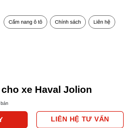
Cẩm nang ô tô
Chính sách
Liên hệ
cho xe Haval Jolion
 bán
LIÊN HỆ TƯ VẤN
Y