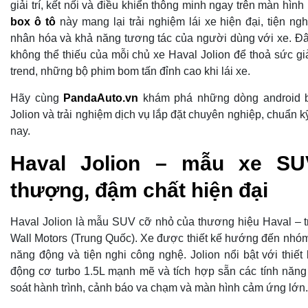
giải trí, kết nối và điều khiển thông minh ngay trên màn hìn
box ô tô
này mang lại trải nghiệm lái xe hiện đại, tiện ngh
nhân hóa và khả năng tương tác của người dùng với xe. Đây
không thể thiếu của mỗi chủ xe Haval Jolion để thoả sức gi
trend, những bộ phim bom tấn đỉnh cao khi lái xe.
Hãy cùng
PandaAuto.vn
khám phá những dòng android b
Jolion và trải nghiệm dịch vụ lắp đặt chuyên nghiệp, chuẩn k
nay.
Haval Jolion – mẫu xe SU
thượng, đậm chất hiện đại
Haval Jolion là mẫu SUV cỡ nhỏ của thương hiệu Haval – tr
Wall Motors (Trung Quốc). Xe được thiết kế hướng đến nhóm 
năng động và tiện nghi công nghệ. Jolion nổi bật với thiết k
động cơ turbo 1.5L mạnh mẽ và tích hợp sẵn các tính năng
soát hành trình, cảnh báo va chạm và màn hình cảm ứng lớn.