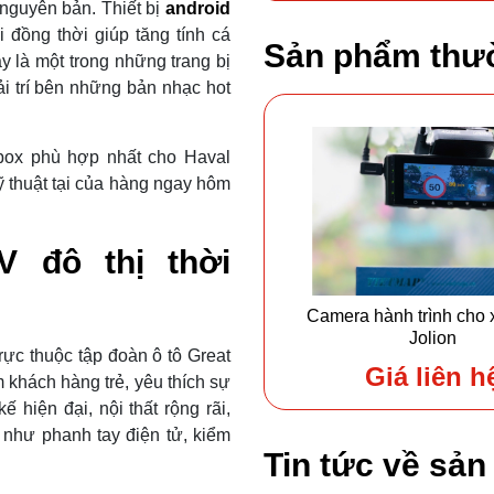
h nguyên bản. Thiết bị
android
i đồng thời giúp tăng tính cá
Sản phẩm thư
 là một trong những trang bị
ải trí bên những bản nhạc hot
ox phù hợp nhất cho Haval
ỹ thuật tại của hàng ngay hôm
V đô thị thời
Camera hành trình cho 
Jolion
ực thuộc tập đoàn ô tô Great
Giá liên h
khách hàng trẻ, yêu thích sự
ế hiện đại, nội thất rộng rãi,
 như phanh tay điện tử, kiểm
Tin tức về sả