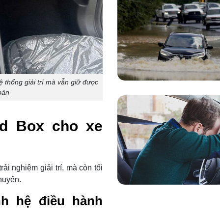
ệ thống giải trí mà vẫn giữ được
bản
id Box cho xe
i nghiệm giải trí, mà còn tối
chuyển.
h hệ điều hành