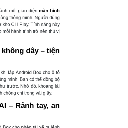
hành một giao diện
màn hình
 bảng thông minh. Người dùng
ừ kho CH Play. Tính năng này
p mỗi hành trình trở nên thú vị
 không dây – tiện
khi lắp Android Box cho ô tô
hông minh. Bạn có thể đồng bộ
ư trước. Nhờ đó, khoang lái
 chóng chỉ trong vài giây.
AI – Rảnh tay, an
 Box cho phép tài xế ra lệnh