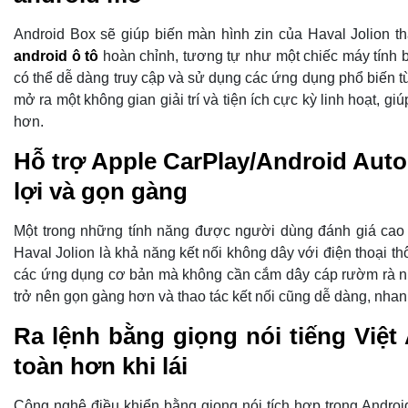
Android Box sẽ giúp biến màn hình zin của Haval Jolion t
android ô tô
hoàn chỉnh, tương tự như một chiếc máy tính
có thể dễ dàng truy cập và sử dụng các ứng dụng phổ biến t
mở ra một không gian giải trí và tiện ích cực kỳ linh hoạt, giú
hơn.
Hỗ trợ Apple CarPlay/Android Auto
lợi và gọn gàng
Một trong những tính năng được người dùng đánh giá cao 
Haval Jolion là khả năng kết nối không dây với điện thoại t
các ứng dụng cơ bản mà không cần cắm dây cáp rườm rà nh
trở nên gọn gàng hơn và thao tác kết nối cũng dễ dàng, nhanh
Ra lệnh bằng giọng nói tiếng Việt 
toàn hơn khi lái
Công nghệ điều khiển bằng giọng nói tích hợp trong Android