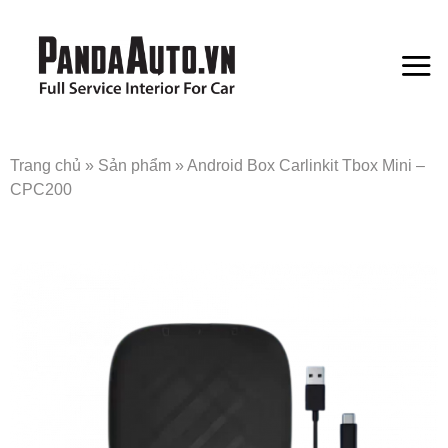
Bỏ
qua
nội
dung
Trang chủ
»
Sản phẩm
»
Android Box Carlinkit Tbox Mini –
CPC200