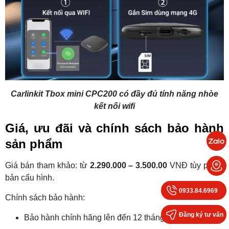
Carlinkit Tbox mini CPC200 có đầy đủ tính năng nhòe
kết nối wifi
Giá, ưu đãi và chính sách bảo hành
sản phẩm
Giá bán tham khảo: từ
2.290.000 – 3.500.00
VNĐ tùy phiên
bản cấu hình.
0933.84.6969
Chính sách bảo hành:
Đăng ký tư vấn
Bảo hành chính hãng lên đến 12 tháng kể từ ngày mua