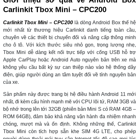
Carlinkit Tbox Mini – CPC200
Carlinkit Tbox Mini – CPC200
là dòng Android Box thế hệ
mới nhất từ thương hiệu Carlinkit danh tiếng toàn cầu,
chuyên về các thiết bị chuyển đổi và nâng cấp thông minh
cho ô tô. Với kích thước siêu nhỏ gọn, trọng lượng nhẹ,
Tbox Mini dễ dàng kết nối trực tiếp với cổng USB hỗ trợ
Apple CarPlay hoặc Android Auto nguyên bản trên xe mà
không yêu cầu bất kỳ sự can thiệp nào vào hệ thống dây
điện, giúp người dùng an tâm tuyệt đối về tính nguyên bản
của xe.
Sản phẩm này được trang bị hệ điều hành Android 11 mới
nhất, đi kèm cấu hình mạnh mẽ với CPU lõi tứ, RAM 3GB và
bộ nhớ trong lên tới 32GB (phiên bản Mini S có RAM 4GB –
ROM 64GB), đảm bảo khả năng vận hành đa nhiệm nhanh
chóng, mượt mà và ổn định. Không những thế, Carlinkit
Tbox Mini còn tích hợp sẵn khe SIM 4G LTE, cho phép
người dùng thoải mái truy cập Internet tốc độ cao mọi lúc