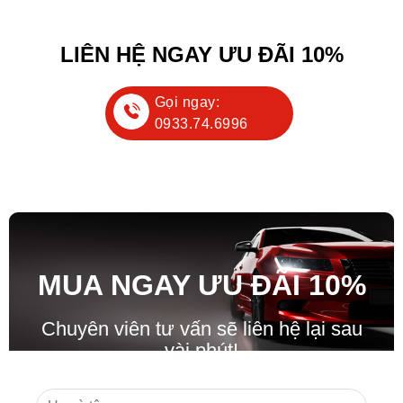
LIÊN HỆ NGAY ƯU ĐÃI 10%
Gọi ngay:
0933.74.6996
MUA NGAY ƯU ĐÃ
I
10%
Chuyên viên tư vấn sẽ liên hệ lại sau
vài phút!