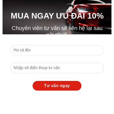
MUA NGAY ƯU ĐÃ
I
10%
Chuyên viên tư vấn sẽ liên hệ lại sau
vài phút!