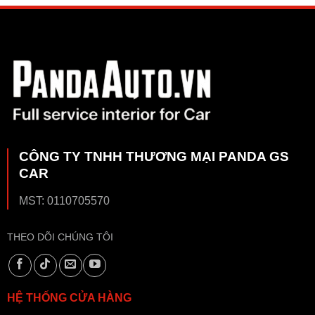
CÔNG TY TNHH THƯƠNG MẠI PANDA GS
CAR
MST: 0110705570
THEO DÕI CHÚNG TÔI
HỆ THỐNG CỬA HÀNG