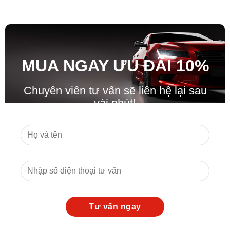
MUA NGAY ƯU ĐÃ
I
10%
Chuyên viên tư vấn sẽ liên hệ lại sau
vài phút!