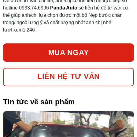
Để được tư vấn chi tiết, anh/chị có thể liên hệ trực tiếp số
hotline 0933.74.6996
Panda Auto
sẽ liên hệ để tư vấn cụ
thể giúp anh/chị lựa chọn được một bộ Nẹp bước chân
trong/ ngoài ưng ý và chất lượng nhất anh chị nhé!
lượt xem
1.246
MUA NGAY
LIÊN HỆ TƯ VẤN
Tin tức về sản phẩm