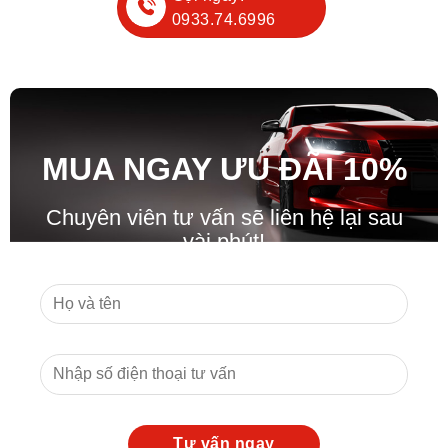
0933.74.6996
MUA NGAY ƯU ĐÃ
I
10%
Chuyên viên tư vấn sẽ liên hệ lại sau
vài phút!