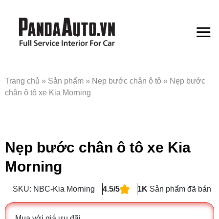
Bỏ
qua
nội
dung
Trang chủ
»
Sản phẩm
»
Nẹp bước chân ô tô
»
Nẹp bước
chân ô tô xe Kia Morning
Nẹp bước chân ô tô xe Kia
Morning
SKU: NBC-Kia Morning
4.5/5
1K
Sản phẩm đã bán
Mua với giá ưu đãi