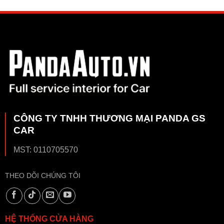
CÔNG TY TNHH THƯƠNG MẠI PANDA GS
CAR
MST: 0110705570
THEO DÕI CHÚNG TÔI
HỆ THỐNG CỬA HÀNG