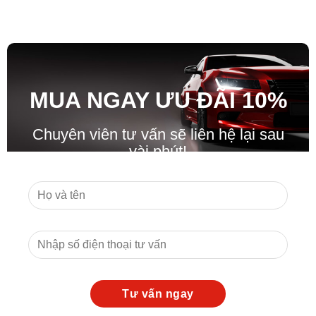
MUA NGAY ƯU ĐÃ
I
10%
Chuyên viên tư vấn sẽ liên hệ lại sau
vài phút!