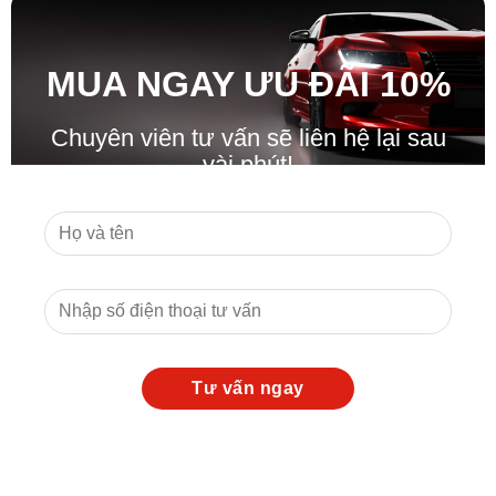
MUA NGAY ƯU ĐÃ
I
10%
Chuyên viên tư vấn sẽ liên hệ lại sau
vài phút!