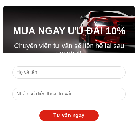
MUA NGAY ƯU ĐÃ
I
10%
Chuyên viên tư vấn sẽ liên hệ lại sau
vài phút!