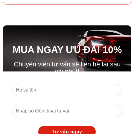
MUA NGAY ƯU ĐÃ
I
10%
Chuyên viên tư vấn sẽ liên hệ lại sau
vài phút!