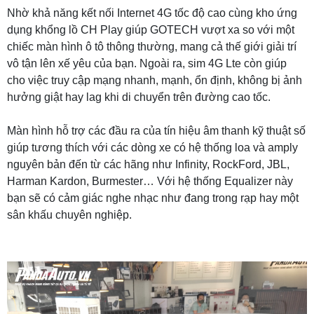
Nhờ khả năng kết nối Internet 4G tốc độ cao cùng kho ứng
dụng khổng lồ CH Play giúp GOTECH vượt xa so với một
chiếc màn hình ô tô thông thường, mang cả thế giới giải trí
vô tận lên xế yêu của bạn. Ngoài ra, sim 4G Lte còn giúp
cho việc truy cập mạng nhanh, mạnh, ổn định, không bị ảnh
hưởng giật hay lag khi di chuyển trên đường cao tốc.
Màn hình hỗ trợ các đầu ra của tín hiệu âm thanh kỹ thuật số
giúp tương thích với các dòng xe có hệ thống loa và amply
nguyên bản đến từ các hãng như Infinity, RockFord, JBL,
Harman Kardon, Burmester… Với hệ thống Equalizer này
bạn sẽ có cảm giác nghe nhạc như đang trong rạp hay một
sân khấu chuyên nghiệp.