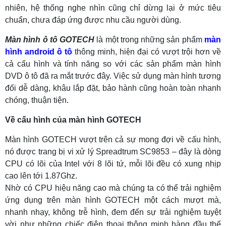
nhiên, hệ thống nghe nhìn cũng chỉ dừng lại ở mức tiêu
chuẩn, chưa đáp ứng được nhu cầu người dùng.
Màn hình ô tô GOTECH
là một trong những sản phẩm
màn
hình android ô tô
thông minh, hiện đại có vượt trội hơn về
cả cấu hình và tính năng so với các sản phẩm màn hình
DVD ô tô đã ra mắt trước đây. Việc sử dụng màn hình tương
đối dễ dàng, khâu lắp đặt, bảo hành cũng hoàn toàn nhanh
chóng, thuận tiện.
Về cấu hình của màn hình GOTECH
Màn hình GOTECH vượt trên cả sự mong đợi về cấu hình,
nó được trang bị vi xử lý Spreadtrum SC9853 – đây là dòng
CPU có lõi của Intel với 8 lõi tứ, mỗi lõi đều có xung nhịp
cao lên tới 1.87Ghz.
Nhờ có CPU hiệu năng cao mà chúng ta có thể trải nghiệm
ứng dụng trên màn hình GOTECH một cách mượt mà,
nhanh nhạy, không trễ hình, đem đến sự trải nghiệm tuyệt
vời như những chiếc điện thoại thông minh hàng đầu thế