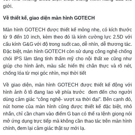
giới.
Về thiết kế, giao diện màn hình GOTECH
Màn hình GOTECH được thiết kế mỏng nhẹ, có kích thước
từ 9 đến 10 inch, kèm theo đó là kính cường lực 2.5D với
cấu kính G&G với độ trong suốt cao, dễ nhìn, dễ thương tác.
Đặc biệt, màn hình GOTECH còn sử dụng công nghệ chống
chói IPS làm tăng tính thẩm mỹ cho nội thất xe cũng như
giúp cho hình ảnh, màu sắc hiển thị chân thực và rõ nét,
chống lóa từ mọi góc nhìn, mọi thời tiết
Về giao diện, màn hình GOTECH được thiết kế động với
hình ảnh ô tô đang lao về phía trước đem đến cho người
dùng cảm giác “công nghệ- vượt xa thời đại”. Bên cạnh đó,
nút home của màn hình cũng được thiết kế đặc biệt, nhỏ
nhắn, chỉ cần chạm vào điểm G bạn có thể ra lệnh giọng nói
mở ứng dụng trực tiếp mà không cần thao tác trên màn hình
chính, đem lại cảm giác thật sự mới lạ.