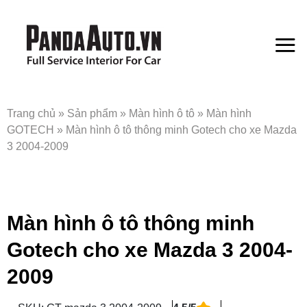
Bỏ
qua
nội
dung
Trang chủ
»
Sản phẩm
»
Màn hình ô tô
»
Màn hình
GOTECH
»
Màn hình ô tô thông minh Gotech cho xe Mazda
3 2004-2009
Màn hình ô tô thông minh
Gotech cho xe Mazda 3 2004-
2009