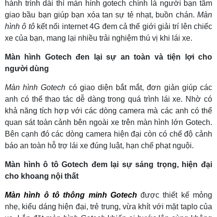
hành trình dài thì màn hình gotech chính là người bạn tâm
giao bầu bạn giúp bạn xóa tan sự tẻ nhạt, buồn chán.
Màn
hình ô tô
kết nối internet 4G đem cả thế giới giải trí lên chiếc
xe của bạn, mang lại nhiều trải nghiệm thú vị khi lái xe.
Màn hình Gotech đen lại sự an toàn và tiện lợi cho
người dùng
Màn hình Gotech
có giao diện bắt mắt, đơn giản giúp các
anh có thể thao tác dễ dàng trong quá trình lái xe. Nhờ có
khả năng tích hợp với các dòng camera mà các anh có thể
quan sát toàn cảnh bên ngoài xe trên màn hình lớn Gotech.
Bên cạnh đó các dòng camera hiện đại còn có chế độ cảnh
báo an toàn hỗ trợ lái xe đúng luật, hạn chế phạt nguội.
Màn hình ô tô Gotech đem lại sự sáng trọng, hiện đại
cho khoang nội thất
Màn hình ô tô thông minh Gotech
được thiết kế mỏng
nhẹ, kiểu dáng hiện đại, trẻ trung, vừa khít với mặt taplo của