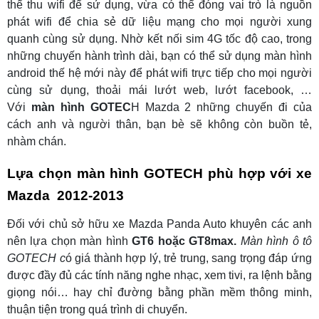
thể thu wifi để sử dụng, vừa có thể đóng vai trò là nguồn
phát wifi để chia sẻ dữ liệu mạng cho mọi người xung
quanh cùng sử dụng. Nhờ kết nối sim 4G tốc độ cao, trong
những chuyến hành trình dài, bạn có thể sử dụng màn hình
android thế hệ mới này để phát wifi trực tiếp cho mọi người
cùng sử dụng, thoải mái lướt web, lướt facebook, …
Với
màn hình GOTEC
H Mazda 2 những chuyến đi của
cách anh và người thân, bạn bè sẽ không còn buồn tẻ,
nhàm chán.
Lựa chọn màn hình GOTECH phù hợp với xe
Mazda 2012-2013
Đối với chủ sở hữu xe Mazda Panda Auto khuyên các anh
nên lựa chọn màn hình
GT6 hoặc GT8max.
Màn hình ô tô
GOTECH c
ó giá thành hợp lý, trẻ trung, sang trọng đáp ứng
được đầy đủ các tính năng nghe nhạc, xem tivi, ra lệnh bằng
giọng nói… hay chỉ đường bằng phần mềm thông minh,
thuận tiện trong quá trình di chuyển.