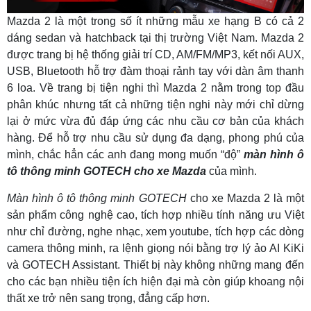
Mazda 2 là một trong số ít những mẫu xe hạng B có cả 2
dáng sedan và hatchback tại thị trường Việt Nam. Mazda 2
được trang bị hệ thống giải trí CD, AM/FM/MP3, kết nối AUX,
USB, Bluetooth hỗ trợ đàm thoại rảnh tay với dàn âm thanh
6 loa. Về trang bị tiện nghi thì Mazda 2 nằm trong top đầu
phân khúc nhưng tất cả những tiện nghi này mới chỉ dừng
lại ở mức vừa đủ đáp ứng các nhu cầu cơ bản của khách
hàng. Để hỗ trợ nhu cầu sử dụng đa dạng, phong phú của
mình, chắc hẳn các anh đang mong muốn “độ”
màn hình ô
tô thông minh GOTECH cho xe Mazda
của mình.
Màn hình ô tô thông minh GOTECH
cho xe Mazda 2 là một
sản phẩm công nghệ cao, tích hợp nhiều tính năng ưu Việt
như chỉ đường, nghe nhạc, xem youtube, tích hợp các dòng
camera thông minh, ra lệnh giọng nói bằng trợ lý ảo AI KiKi
và GOTECH Assistant. Thiết bị này không những mang đến
cho các bạn nhiều tiện ích hiện đại mà còn giúp khoang nội
thất xe trở nên sang trọng, đẳng cấp hơn.