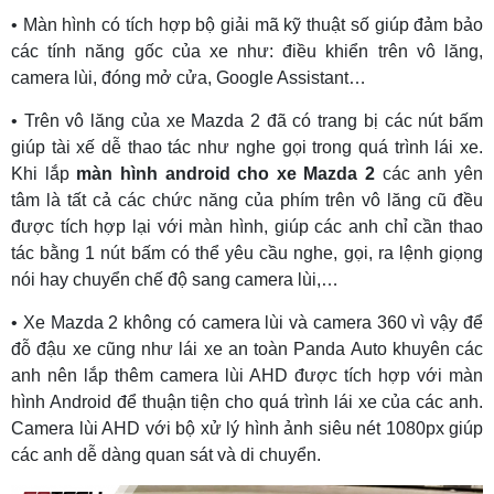
• Màn hình có tích hợp bộ giải mã kỹ thuật số giúp đảm bảo
các tính năng gốc của xe như: điều khiển trên vô lăng,
camera lùi, đóng mở cửa, Google Assistant…
• Trên vô lăng của xe Mazda 2 đã có trang bị các nút bấm
giúp tài xế dễ thao tác như nghe gọi trong quá trình lái xe.
Khi lắp
màn hình android cho xe Mazda 2
các anh yên
tâm là tất cả các chức năng của phím trên vô lăng cũ đều
được tích hợp lại với màn hình, giúp các anh chỉ cần thao
tác bằng 1 nút bấm có thể yêu cầu nghe, gọi, ra lệnh giọng
nói hay chuyển chế độ sang camera lùi,…
• Xe Mazda 2 không có camera lùi và camera 360 vì vậy để
đỗ đậu xe cũng như lái xe an toàn Panda Auto khuyên các
anh nên lắp thêm camera lùi AHD được tích hợp với màn
hình Android để thuận tiện cho quá trình lái xe của các anh.
Camera lùi AHD với bộ xử lý hình ảnh siêu nét 1080px giúp
các anh dễ dàng quan sát và di chuyển.