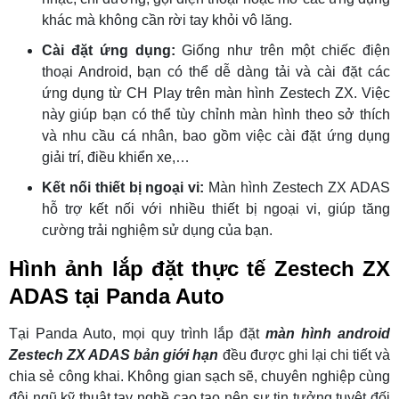
khác mà không cần rời tay khỏi vô lăng.
Cài đặt ứng dụng:
Giống như trên một chiếc điện
thoại Android, bạn có thể dễ dàng tải và cài đặt các
ứng dụng từ CH Play trên màn hình Zestech ZX. Việc
này giúp bạn có thể tùy chỉnh màn hình theo sở thích
và nhu cầu cá nhân, bao gồm việc cài đặt ứng dụng
giải trí, điều khiển xe,…
Kết nối thiết bị ngoại vi:
Màn hình Zestech ZX ADAS
hỗ trợ kết nối với nhiều thiết bị ngoại vi, giúp tăng
cường trải nghiệm sử dụng của bạn.
Hình ảnh lắp đặt thực tế Zestech ZX
ADAS tại Panda Auto
Tại Panda Auto, mọi quy trình lắp đặt
màn hình android
Zestech ZX ADAS bản giới hạn
đều được ghi lại chi tiết và
chia sẻ công khai. Không gian sạch sẽ, chuyên nghiệp cùng
đội ngũ kỹ thuật tay nghề cao tạo nên sự tin tưởng tuyệt đối