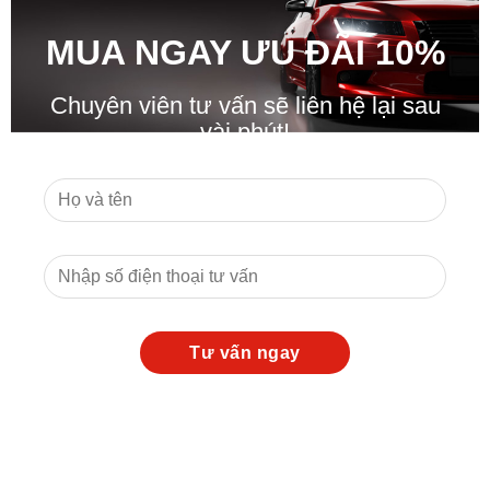
MUA NGAY ƯU ĐÃ
I
10%
Chuyên viên tư vấn sẽ liên hệ lại sau
vài phút!