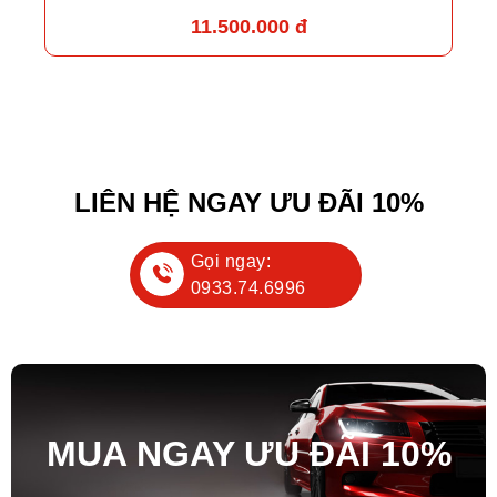
11.500.000 đ
LIÊN HỆ NGAY ƯU ĐÃI 10%
Gọi ngay:
0933.74.6996
MUA NGAY ƯU ĐÃ
I
10%