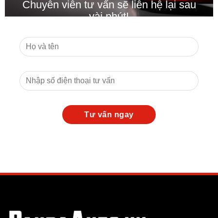
Chuyên viên tư vấn sẽ liên hệ lại sau
vài phút!