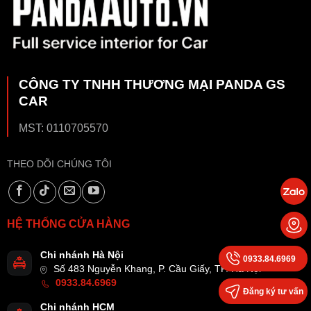
CÔNG TY TNHH THƯƠNG MẠI PANDA GS
CAR
MST: 0110705570
THEO DÕI CHÚNG TÔI
HỆ THỐNG CỬA HÀNG
Chi nhánh Hà Nội
0933.84.6969
Số 483 Nguyễn Khang, P. Cầu Giấy, TP. Hà Nội
0933.84.6969
Đăng ký tư vấn
Chi nhánh HCM