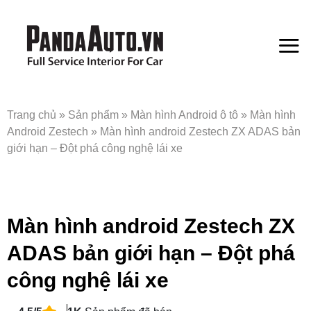
Bỏ
qua
nội
dung
Trang chủ
»
Sản phẩm
»
Màn hình Android ô tô
»
Màn hình
Android Zestech
»
Màn hình android Zestech ZX ADAS bản
giới hạn – Đột phá công nghệ lái xe
Màn hình android Zestech ZX
ADAS bản giới hạn – Đột phá
công nghệ lái xe