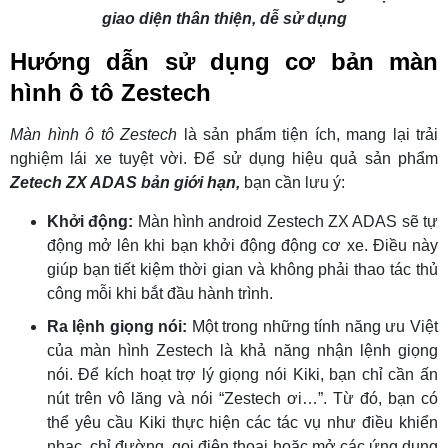
giao diện thân thiện, dễ sử dụng
Hướng dẫn sử dụng cơ bản màn
hình ô tô Zestech
Màn hình ô tô Zestech
là sản phẩm tiện ích, mang lại trải
nghiệm lái xe tuyệt vời. Để sử dụng hiệu quả sản phẩm
Zetech ZX ADAS bản giới hạn,
bạn cần lưu ý:
Khởi động:
Màn hình android Zestech ZX ADAS sẽ tự
động mở lên khi bạn khởi động động cơ xe. Điều này
giúp bạn tiết kiệm thời gian và không phải thao tác thủ
công mỗi khi bắt đầu hành trình.
Ra lệnh giọng nói:
Một trong những tính năng ưu Việt
của màn hình Zestech là khả năng nhận lệnh giọng
nói. Để kích hoạt trợ lý giọng nói Kiki, bạn chỉ cần ấn
nút trên vô lăng và nói “Zestech ơi…”. Từ đó, bạn có
thể yêu cầu Kiki thực hiện các tác vụ như điều khiển
nhạc, chỉ đường, gọi điện thoại hoặc mở các ứng dụng