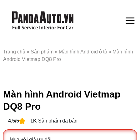
Bỏ
qua
nội
dung
Trang chủ
»
Sản phẩm
»
Màn hình Android ô tô
»
Màn hình
Android Vietmap DQ8 Pro
Màn hình Android Vietmap
DQ8 Pro
4.5/5
1K
Sản phẩm đã bán
Mua với giá ưu đãi