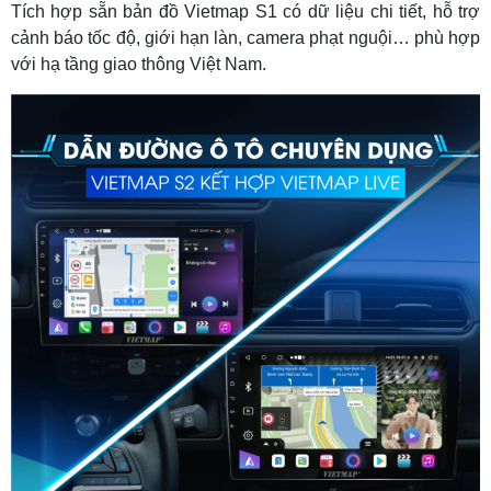
Tích hợp sẵn bản đồ Vietmap S1 có dữ liệu chi tiết, hỗ trợ
cảnh báo tốc độ, giới hạn làn, camera phạt nguội… phù hợp
với hạ tầng giao thông Việt Nam.