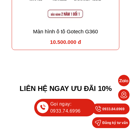
Màn hình ô tô Gotech G360
10.500.000 đ
LIÊN HỆ NGAY ƯU ĐÃI 10%
Gọi ngay:
0933.84.6969
0933.74.6996
Đăng ký tư vấn