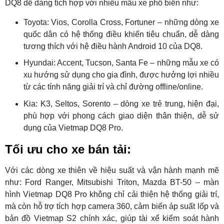
DQ8 dễ dàng tích hợp với nhiều mẫu xe phổ biến như:
Toyota: Vios, Corolla Cross, Fortuner – những dòng xe
quốc dân có hệ thống điều khiển tiêu chuẩn, dễ dàng
tương thích với hệ điều hành Android 10 của DQ8.
Hyundai: Accent, Tucson, Santa Fe – những mẫu xe có
xu hướng sử dụng cho gia đình, được hưởng lợi nhiều
từ các tính năng giải trí và chỉ đường offline/online.
Kia: K3, Seltos, Sorento – dòng xe trẻ trung, hiện đại,
phù hợp với phong cách giao diện thân thiện, dễ sử
dụng của Vietmap DQ8 Pro.
Tối ưu cho xe bán tải:
Với các dòng xe thiên về hiệu suất và vận hành mạnh mẽ
như: Ford Ranger, Mitsubishi Triton, Mazda BT-50 – màn
hình Vietmap DQ8 Pro không chỉ cải thiện hệ thống giải trí,
mà còn hỗ trợ tích hợp camera 360, cảm biến áp suất lốp và
bản đồ Vietmap S2 chính xác, giúp tài xế kiểm soát hành