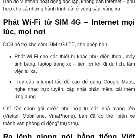
Bản đồ Vietmap hoạt động độc lập, không cần internet – phù
hợp cho cả những hành trình dài ở vùng sâu, vùng xa.
Phát Wi-Fi từ SIM 4G – Internet mọi
lúc, mọi nơi
DQ8 hỗ trợ khe cắm SIM 4G LTE, cho phép bạn:
Phát Wi-Fi cho các thiết bị khác như điện thoại, máy
tính bảng, laptop trong xe – tiện lợi khi đi du lịch, làm
việc từ xa.
Truy cập internet tốc độ cao để dùng Google Maps,
nghe nhạc trực tuyến, cập nhật phần mềm, cài thêm
ứng dụng…
Chỉ cần chọn gói cước phù hợp từ các nhà mạng lớn
(Viettel, MobiFone, VinaPhone), bạn đã có thể “biến xe
thành văn phòng di động” thực thụ.
Ra lệnh giọng nói bằng tiếng Việt