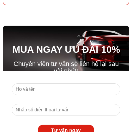
MUA NGAY ƯU ĐÃ
I
10%
Chuyên viên tư vấn sẽ liên hệ lại sau
vài phút!