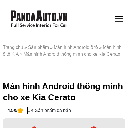
Bỏ
qua
nội
dung
Trang chủ
»
Sản phẩm
»
Màn hình Android ô tô
»
Màn hình
ô tô KIA
»
Màn hình Android thông minh cho xe Kia Cerato
Màn hình Android thông minh
cho xe Kia Cerato
4.5/5
1K
Sản phẩm đã bán