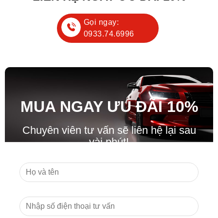
Gọi ngay:
0933.74.6996
MUA NGAY ƯU ĐÃ
I
10%
Chuyên viên tư vấn sẽ liên hệ lại sau
vài phút!