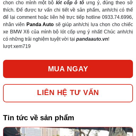
chọn cho mình một bộ
lót cốp ô tô
ưng ý, đúng theo sở
thích. Để được tư vấn chi tiết về sản phẩm, anh/chị có thể
để lại comment hoặc liên hệ trực tiếp hotline 0933.74.6996,
nhân viên
Panda Auto
sẽ giúp anh/chị lựa chọn cho chiếc
xe BMW X6 của mình bộ lót cốp ưng ý nhất! Chúc anh/chị
có những trải nghiệm tuyệt vời tại
pandaauto.vn
!
lượt xem
719
MUA NGAY
LIÊN HỆ TƯ VẤN
Tin tức về sản phẩm