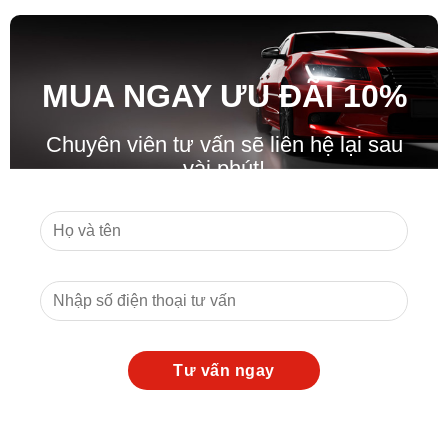
MUA NGAY ƯU ĐÃ
I
10%
Chuyên viên tư vấn sẽ liên hệ lại sau
vài phút!