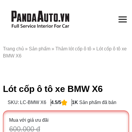
Bỏ
qua
nội
dung
Trang chủ
»
Sản phẩm
»
Thảm lót cốp ô tô
»
Lót cốp ô tô xe
BMW X6
Lót cốp ô tô xe BMW X6
SKU: LC-BMW X6
4.5/5
1K
Sản phẩm đã bán
Mua với giá ưu đãi
600.000 đ