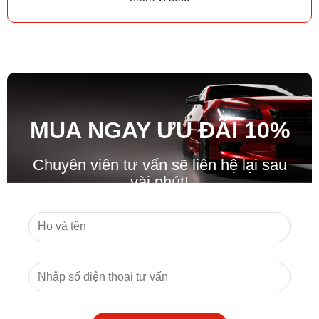
MUA NGAY ƯU ĐÃ
I
10%
Chuyên viên tư vấn sẽ liên hệ lại sau
vài phút!