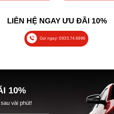
LIÊN HỆ NGAY ƯU ĐÃI 10%
Gọi ngay: 0933.74.6996
Ã
I
10%
 sau vài phút!