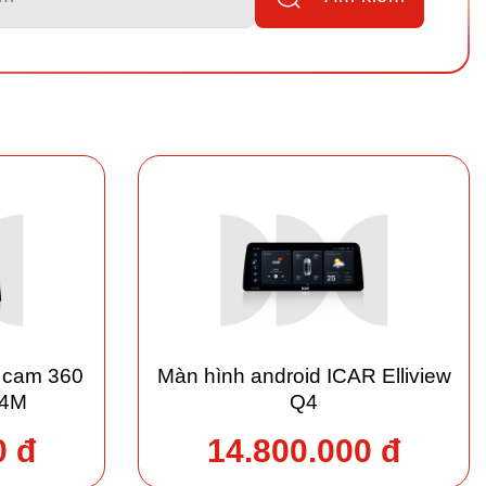
n cam 360
Màn hình android ICAR Elliview
Q4M
Q4
0 đ
14.800.000 đ