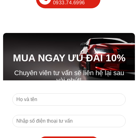
0933.74.6996
MUA NGAY ƯU ĐÃ
I
10%
Chuyên viên tư vấn sẽ liên hệ lại sau
vài phút!