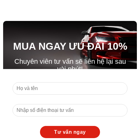
MUA NGAY ƯU ĐÃ
I
10%
Chuyên viên tư vấn sẽ liên hệ lại sau
vài phút!