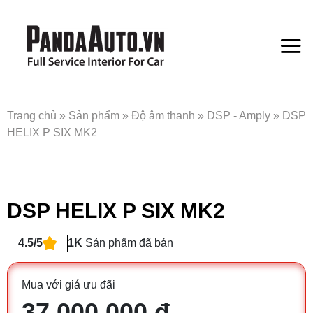
Bỏ
qua
nội
dung
Trang chủ
»
Sản phẩm
»
Độ âm thanh
»
DSP - Amply
»
DSP
HELIX P SIX MK2
DSP HELIX P SIX MK2
4.5/5
1K
Sản phẩm đã bán
Mua với giá ưu đãi
37.000.000 đ