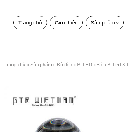
Bỏ
qua
nội
Trang chủ
Giới thiệu
Sản phẩm
dung
Trang chủ
»
Sản phẩm
»
Độ đèn
»
Bi LED
»
Đèn Bi Led X-Li