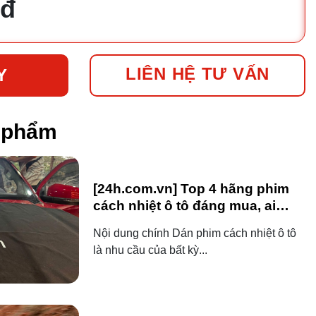
 đ
LIÊN HỆ TƯ VẤN
Y
n phẩm
[24h.com.vn] Top 4 hãng phim
cách nhiệt ô tô đáng mua, ai
dùng ô tô cũng nên biết!
Nội dung chính Dán phim cách nhiệt ô tô
là nhu cầu của bất kỳ...